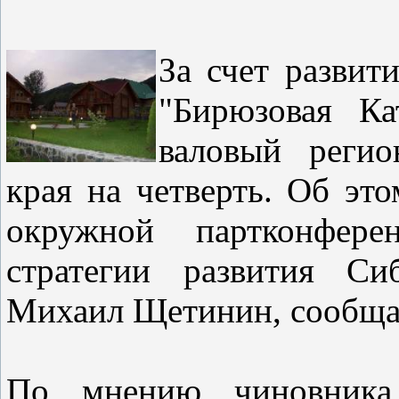
За счет развит
"Бирюзовая Ка
валовый регио
края на четверть. Об эт
окружной партконфер
стратегии развития Си
Михаил Щетинин, сообщае
По мнению чиновника