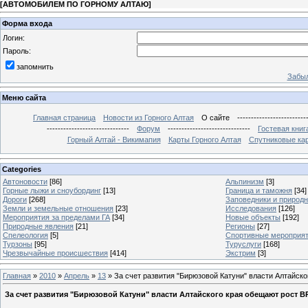
[
АВТОМОБИЛЕМ ПО ГОРНОМУ АЛТАЮ
]
Форма входа
Логин:
Пароль:
запомнить
Забыл
Меню сайта
Главная страница
Новости из Горного Алтая
О сайте
-------------------------
------------------------------
Форум
------------------------------
Гостевая книг
Горный Алтай - Викимапия
Карты Горного Алтая
Спутниковые кар
Categories
Автоновости
[86]
Альпинизм
[3]
Горные лыжи и сноубординг
[13]
Граница и таможня
[34]
Дороги
[268]
Заповедники и природ
Земли и земельные отношения
[23]
Исследования
[126]
Мероприятия за пределами ГА
[34]
Новые объекты
[192]
Природные явления
[21]
Регионы
[27]
Спелеология
[5]
Спортивные мероприя
Турзоны
[95]
Туруслуги
[168]
Чрезвычайные происшествия
[414]
Экстрим
[3]
Главная
»
2010
»
Апрель
»
13
» За счет развития "Бирюзовой Катуни" власти Алтайск
За счет развития "Бирюзовой Катуни" власти Алтайского края обещают рост 