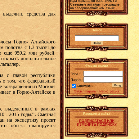
года назывался ойротским) и
Северные алтайцы, говорящие
на северноалтайском языке
 выделить средства для
Поиск
олосы Горно- Алтайского
м полотна с 1,3 тысяч до
о еще 959,2 млн рублей.
 открыть дополнительное
льталлер.
Форма входа
Логин:
на с главой республики
Пароль:
ь о том, что федеральный
ле возвращения из Москвы
запомнить
ывает в Горно-Алтайске в
Забыл пароль
|
Регистрация
тв, выделенных в рамках
0 - 2015 годы/". Сметная
Рассылки сайта
ан на экспертизу проект
ПОДПИСАТЬСЯ ИЛИ
ИЗМЕНИТЬ ПОДПИСКУ
тот объект планируется