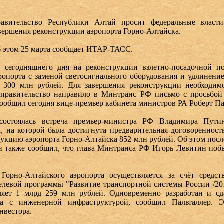
авительство Республики Алтай просит федеральные власти
вершения реконструкции аэропорта Горно-Алтайска.
 этом 25 марта сообщает ИТАР-ТАСС.
 сегодняшнего дня на реконструкции взлетно-посадочной п
ропорта с заменой светосигнального оборудования и удлинение
о 300 млн рублей. Для завершения реконструкции необходим
 правительство направило в Минтранс РФ письмо с просьбой
ообщил сегодня вице-премьер кабинета министров РА Роберт Па
состоялась встреча премьер-министра РФ Владимира Пути
 на которой была достигнута предварительная договоренност
рукцию аэропорта Горно-Алтайска 852 млн рублей. Об этом пос
н также сообщил, что глава Минтранса РФ Игорь Левитин поб
 Горно-Алтайского аэропорта осуществляется за счёт средс
елевой программы "Развитие транспортной системы России /201
вляет 1 млрд 259 млн рублей. Одновременно разработан и сд
са с инженерной инфраструктурой, сообщил Пальталлер. Э
инвестора.