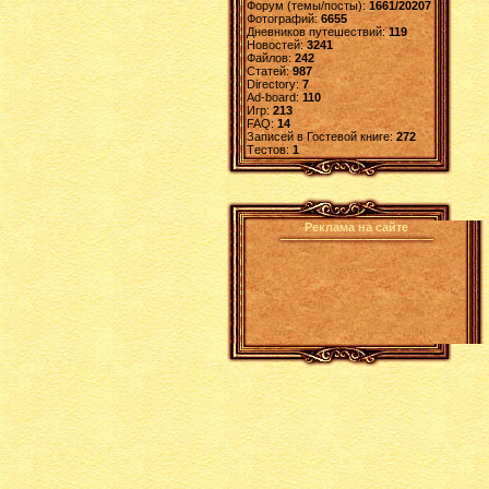
Форум (темы/посты):
1661/20207
Фотографий:
6655
Дневников путешествий:
119
Новостей:
3241
Файлов:
242
Статей:
987
Directory:
7
Ad-board:
110
Игр:
213
FAQ:
14
Записей в Гостевой книге:
272
Tестов:
1
Реклама на сайте