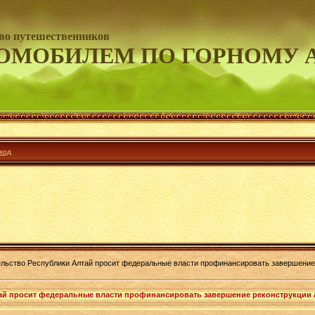
во путешественников
ОМОБИЛЕМ ПО ГОРНОМУ 
ход
льство Республики Алтай просит федеральные власти профинансировать завершение 
ай просит федеральные власти профинансировать завершение реконструкции 