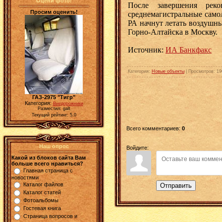
Оцени фото!
После завершения рек
Просим оценить!
среднемагистральные самол
РА начнут летать воздушны
Горно-Алтайска в Москву.
Источник:
ИА Банкфакс
Категория
:
Новые объекты
|
Просмотров
: 19
ГАЗ-2975 "Тигр"
Категория:
Внедорожники
Разместил: galt
Текущий рейтинг: 5.0
Всего комментариев
:
0
Наш опрос
Войдите:
Какой из блоков сайта Вам
больше всего нравиться?
Главная страница с
новостями
Каталог файлов
Отправить
Каталог статей
Фотоальбомы
Гостевая книга
Страница вопросов и