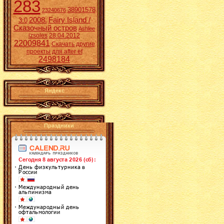
283
38901578
23240676
2008.
Fairy Island /
3:0
Сказочный остров
Ashlee
izsoles
28.04.2012
22009841
Скачать другие
проекты для after ef
2498184
Яндекс
Праздники