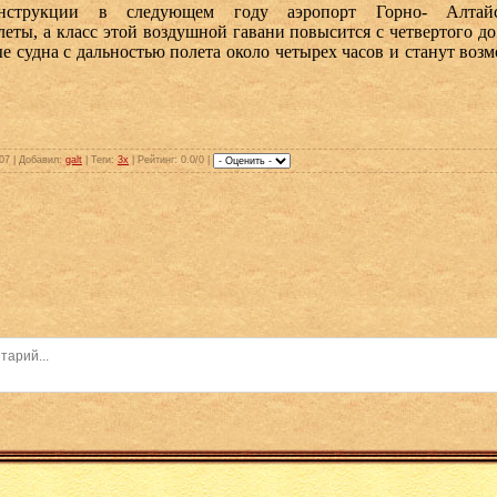
онструкции в следующем году аэропорт Горно- Алтай
еты, а класс этой воздушной гавани повысится с четвертого до
е судна с дальностью полета около четырех часов и станут во
07 |
Добавил
:
galt
|
Теги
:
3x
|
Рейтинг
: 0.0/0 |