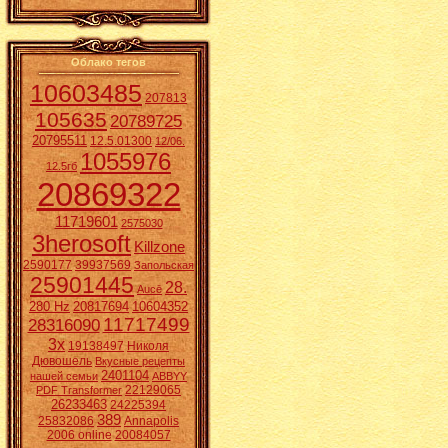
Облако тегов
10603485
207813
105635
20789725
20795511
12.5.01300
12/06.
1055976
12.5гб
20869322
11719601
2575030
3herosoft
Killzone
2590177
39937569
Запольская
25901445
28.
Aucē
280 Hz
20817694
10604352
11717499
28316090
3x
19138497
Николя
Дювошель
Вкусные рецепты
2401104
нашей семьи
ABBYY
22129065
PDF Transformer
26233463
24225394
389
25832086
Annapolis
2006 online
20084057