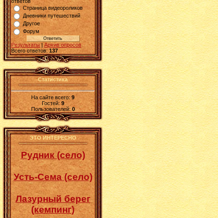
ответов
Страница видеороликов
Дневники путешествий
Другое
Форум
Результаты
|
Архив опросов
Всего ответов:
137
Статистика
На сайте всего:
9
Гостей:
9
Пользователей:
0
ЭТО ИНТЕРЕСНО
Рудник (село)
Усть-Сема (село)
Лазурный берег
(кемпинг)