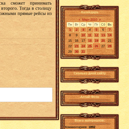
ска сможет принимать
 второго. Тогда в столицу
Календарь
зможными прямые рейсы из
«
Март 2010
»
Пн
Вт
Ср
Чт
Пт
Сб
Вс
1
2
3
4
5
6
7
8
9
10
11
12
13
14
15
16
17
18
19
20
21
22
23
24
25
26
27
28
29
30
31
Сколько дней сайту
Алтай-Фото
Всего материалов:
Комментариев:
1892