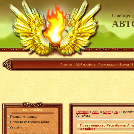
Сообщест
АВТ
Главная
|
|
Мой профиль
|
Регистрация
|
Выход
|
В
Меню сайта
Главная
»
2010
»
Март
»
26
» Правите
Алтайска
Главная страница
Новости из Горного Алтая
Правительство Республики Алт
О сайте
Алтайска
------------------------------