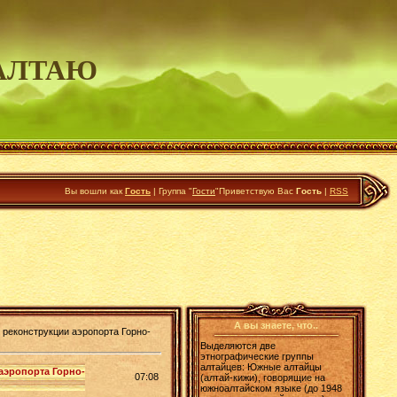
АЛТАЮ
Вы вошли как
Гость
|
Группа
"
Гости
"
Приветствую Вас
Гость
|
RSS
А вы знаете, что..
реконструкции аэропорта Горно-
Выделяются две
этнографические группы
алтайцев: Южные алтайцы
аэропорта Горно-
07:08
(алтай-кижи), говорящие на
южноалтайском языке (до 1948