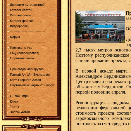
Дневники путешествий
Каталог статей
Пр
Фотоальбомы
за
Каталог файлов
Видеоролики
Об
------------------------------
Форум
До
------------------------------
аэ
Гостевая книга
2,3 тысяч метров освоен
FAQ (вопрос/ответ)
Поэтому республиканское
Обратная связь
финансирование проекта, с
------------------------------
Прокладка маршрутов
В первой декаде марта 
Горный Алтай - Викимапия
Александром Бердниковым,
Карты Горного Алтая
Центр выделит на реконст
Спутниковые карты от Google
объявил сам Бердников. О
------------------------------
первой половине апреля.
Онлайн игры
Книги
Реконструкция аэродрома
Тесты
реализации федеральной ц
Знаток Алтая
стоимость проекта соста
аэровокзального комплек
построить за счет средств 