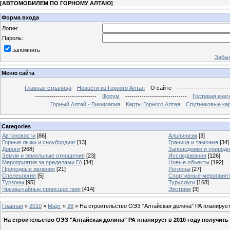
[
АВТОМОБИЛЕМ ПО ГОРНОМУ АЛТАЮ
]
Форма входа
Логин:
Пароль:
запомнить
Забыл
Меню сайта
Главная страница
Новости из Горного Алтая
О сайте
-------------------------
------------------------------
Форум
------------------------------
Гостевая книг
Горный Алтай - Викимапия
Карты Горного Алтая
Спутниковые кар
Categories
Автоновости
[86]
Альпинизм
[3]
Горные лыжи и сноубординг
[13]
Граница и таможня
[34]
Дороги
[268]
Заповедники и природ
Земли и земельные отношения
[23]
Исследования
[126]
Мероприятия за пределами ГА
[34]
Новые объекты
[192]
Природные явления
[21]
Регионы
[27]
Спелеология
[5]
Спортивные мероприя
Турзоны
[95]
Туруслуги
[168]
Чрезвычайные происшествия
[414]
Экстрим
[3]
Главная
»
2010
»
Март
»
26
» На строительство ОЭЗ "Алтайская долина" РА планирует
На строительство ОЭЗ "Алтайская долина" РА планирует в 2010 году получить