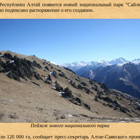
Республики Алтай появится новый национальный парк "Сайлю
ло подписано распоряжение о его создании.
Пейзаж нового национального парка
ло 120 000 га, сообщает пресс-секретарь Алтае-Саянского пр