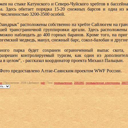
жен на стыке Катунского и Северо-Чуйского хребтов в бассейн
а. Здесь обитает порядка 15-20 снежных барсов и одна из 
 численностью 3200-3500 особей.
ландрык" расположены собственно на хребте Сайлюгем на гра
шей трансграничной группировки аргали. Здесь расположены
 можно наблюдать до 400 горных баранов. Кроме того, на при
гемский медведь, манул, снежный барс, сокол-балобан и другие
ьного парка будет сохранен ограниченный выпас скота,
 разрешен контролируемый туризм, как один из дополнител
а в целом", - рассказал координатор проекта Михаил Пальцын.
 Фото предоставлено Алтае-Саянским проектом WWF России.
ки
|
Просмотров
: 2556 |
Добавил
:
galt
|
Теги
:
промышленная
,
2081960
,
промышленная электроника
,
3887