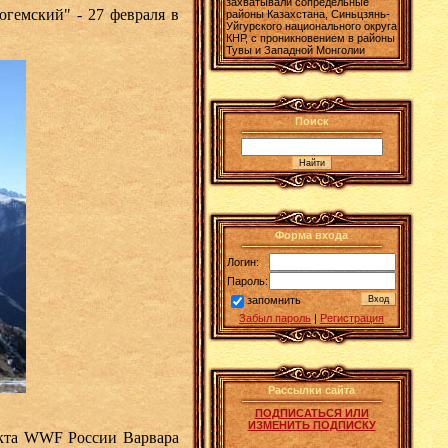
захватывали сопредельные
гемский" - 27 февраля в
районы Казахстана, Синьцзянь-
Уйгурского национального округа
КНР, с проникновением в районы
Тувы и Западной Монголии
Поиск
Форма входа
Логин:
Пароль:
запомнить
Забыл пароль
|
Регистрация
Рассылки сайта
ПОДПИСАТЬСЯ ИЛИ
ИЗМЕНИТЬ ПОДПИСКУ
оекта WWF России Варвара