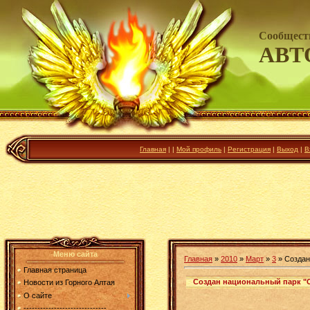
Сообщест
АВТ
Главная
|
|
Мой профиль
|
Регистрация
|
Выход
|
В
Меню сайта
Главная
»
2010
»
Март
»
3
» Создан
Главная страница
Создан национальный парк "
Новости из Горного Алтая
О сайте
------------------------------