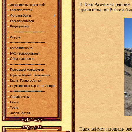
В Кош-Агачском районе 
Дневники путешествий
правительстве России бы
Каталог статей
Фотоальбомы
Каталог файлов
Видеоролики
------------------------------
Форум
------------------------------
Гостевая книга
FAQ (вопрос/ответ)
Обратная связь
------------------------------
Прокладка маршрутов
Горный Алтай - Викимапия
Карты Горного Алтая
Спутниковые карты от Google
------------------------------
Онлайн игры
Книги
Тесты
Знаток Алтая
Парк займет площадь око