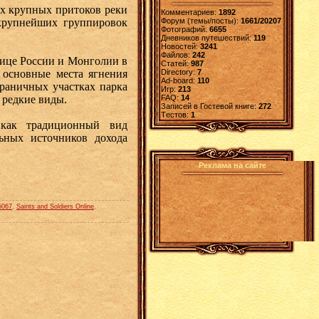
ах крупных притоков реки
Комментариев:
1892
крупнейших группировок
Форум (темы/посты):
1661/20207
Фотографий:
6655
Дневников путешествий:
119
Новостей:
3241
Файлов:
242
нице России и Монголии в
Статей:
987
 основные места ягнения
Directory:
7
Ad-board:
110
граничных участках парка
Игр:
213
 редкие виды.
FAQ:
14
Записей в Гостевой книге:
272
Tестов:
1
 как традиционный вид
ьных источников дохода
Реклама на сайте
5067
,
Saints and Soldiers Online
,