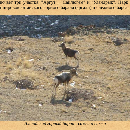
ючает три участка: "Аргут", "Сайлюгем" и "Уландрык". Парк 
пировок алтайского горного барана (аргали) и снежного барса.
Алтайский горный баран - самец и самка