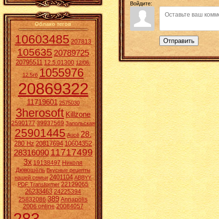
Войдите:
Облако тегов
10603485
Отправить
207813
105635
20789725
20795511
12.5.01300
12/06.
1055976
12.5гб
20869322
11719601
2575030
3herosoft
Killzone
2590177
39937569
Запольская
25901445
28.
Aucē
280 Hz
20817694
10604352
11717499
28316090
3x
19138497
Николя
Дювошель
Вкусные рецепты
2401104
нашей семьи
ABBYY
22129065
PDF Transformer
26233463
24225394
389
25832086
Annapolis
2006 online
20084057
283