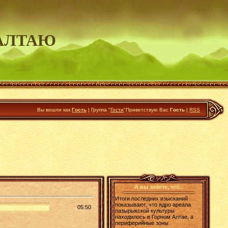
АЛТАЮ
Вы вошли как
Гость
|
Группа
"
Гости
"
Приветствую Вас
Гость
|
RSS
А вы знаете, что..
Итоги последних изысканий
показывают, что ядро ареала
05:50
пазырыкской культуры
находилось в Горном Алтае, а
периферийные зоны