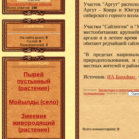
Участок "Аргут" располо
Результаты
|
Архив опросов
Всего ответов:
198
Аргут - Коира и Юнгур
сибирского горного козла
Участки "Сайлюгем" и "У
Статистика
местообитаниях крупней
аргали и в летнее время
На сайте всего:
9
Гостей:
9
обитают редчайший сайлю
Пользователей:
0
"В пределах национал
природопользования, и
ЭТО ИНТЕРЕСНО
местных жителей и район
Пырей
Источник:
ИА Банкфакс
.
пустынный
(растение)
Категория
:
Заповедники и природные пар
промышленники
|
Рейтинг
: 0.0/0 |
Мойылды (село)
Змеевик
живородящий
(растение)
Всего комментариев
:
0