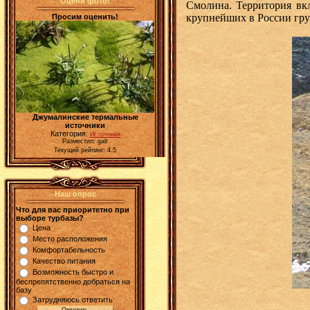
Оцени фото!
Смолина. Территория вкл
крупнейших в России груп
Просим оценить!
Джумалинские термальные
источники
Категория:
Источники
Разместил: galt
Текущий рейтинг: 4.5
Наш опрос
Что для вас приоритетно при
выборе турбазы?
Цена
Место расположения
Комфортабельность
Качество питания
Возможность быстро и
беспрепятственно добраться на
базу
Затрудняюсь ответить