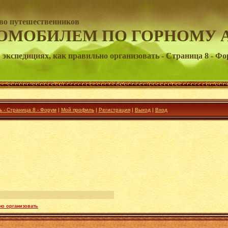
во путешественников
ОМОБИЛЕМ ПО ГОРНОМУ 
 экспедициях, как правильно организовать - Страница 8 - Ф
ь - Страница 8 - Форум
|
Мой профиль
|
Регистрация
|
Выход
|
Вход
но организовать