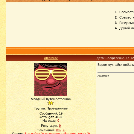
1
.
Совместн
2
.
Совместн
3
.
Раздельн
4
.
Другой м
Alkoforce
Дата: Воскресенье, 16.1
Берем сухпайки побольш
Alkoforce
Младший путешественник
Группа: Проверенные
Сообщений:
19
Авто:
gaz 3102
Награды:
0
Репутация:
0
Замечания:
0%
±
Статус:
Вне сайта (А разве вне сайта есть жизнь?)