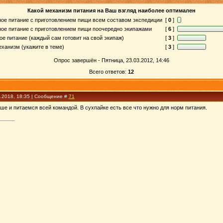
Какой механизм питания на Ваш взгляд наиболее оптимален
ое питание с приготовлением пищи всем составом экспедиции
[
0
]
ое питание с приготовлением пищи поочередно экипажами
[
6
]
ое питание (каждый сам готовит на свой экипаж)
[
3
]
еханизм (укажите в теме)
[
3
]
Опрос завершён - Пятница, 23.03.2012, 14:46
Всего ответов:
12
2.2018, 18:35 | Сообщение #
71
е и питаемся всей командой. В сухпайке есть все что нужно для норм питания.