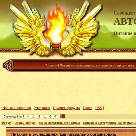
Сообщест
АВТ
Питание в
Главная
|
Питание в экспедициях, как правильно организоват
[
Новые сообщения
·
Участники
·
Правила форума
·
Поиск
·
RSS
]
8
Страница
8
из
8
«
1
2
…
6
7
Форум
»
Общий форум
»
Как не испортить себе отдых
»
Питание в экспедициях, как правиль
Питание в экспедициях, как правильно организовать