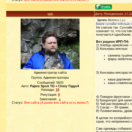
galt
Дата: Понедельник, 17.1
Цитата
Alkoforce
(
)
Берем сухпайки побольше и 
Не совсем так. Сухпай
означает то, что соста
получается однобоким, 
Вот рацион ИРП-П4:
1) Хлебцы армейские —
2) Консервы мясные:
свинина тушёна
фарш любитель
Администратор сайта
3) Консервы мясорасти
Группа: Администраторы
каша дорожная 
Сообщений:
5833
каша славянска
Авто:
Pajero Sport TD + Chery Tiggo4
Награды:
19
Репутация:
9
4) Повидло фруктовое 
Замечания:
±
5) Концентрат для напи
Статус:
Вне сайта (А разве вне сайта есть жизнь?)
6) Чай растворимый с 
7) Сахар — 30 грамм;
8) Поливитамины, драж
В целом по колорийност
срыв, что непременно о
Сам однажды собирался 
была такая возможность