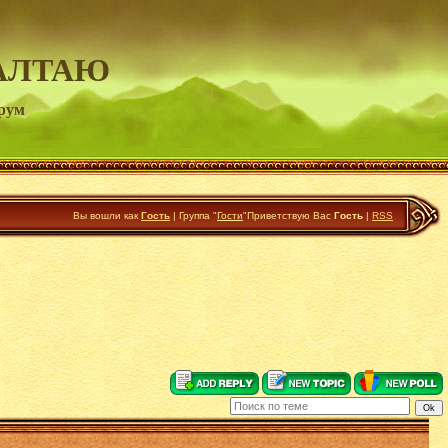
АЛТАЮ
орум
Вы вошли как
Гость
|
Группа
"
Гости
"
Приветствую Вас
Гость
|
RSS