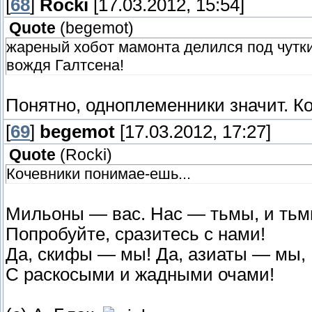
[
68
]
Rocki
[17.03.2012, 15:54]
Quote
(
begemot
)
жареный хобот мамонта делился под чутки
вождя Галтсена!
Понятно, одноплеменники значит. К
[
69
]
begemot
[17.03.2012, 17:27]
Quote
(
Rocki
)
Кочевники понимае-ешь...
Мильоны — вас. Нас — тьмы, и тьм
Попробуйте, сразитесь с нами!
Да, скифы — мы! Да, азиаты — мы,
С раскосыми и жадными очами!