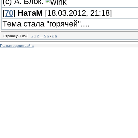
(с) А. Блок.
[
70
]
НатаМ
[18.03.2012, 21:18]
Тема стала "горячей"....
Страница
7
из
8
«
1
2
…
5
6
7
8
»
Полная версия сайта