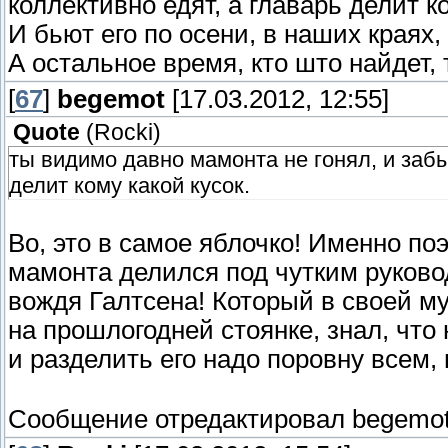
коллективно едят, а главарь делит ко
И бьют его по осени, в наших краях,
А остальное время, кто што найдет, т
[
67
]
begemot
[17.03.2012, 12:55]
Quote
(
Rocki
)
ты видимо давно мамонта не гонял, и забы
делит кому какой кусок.
Во, это в самое яблочко! Именно по
мамонта делился под чутким руковод
вождя Галтсена! Который в своей м
на прошлогодней стоянке, знал, что
и разделить его надо поровну всем,
Сообщение отредактировал
begemo