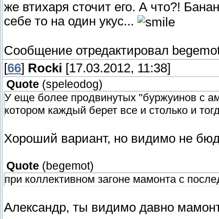
же втихаря сточит его. А что?! Бана
себе то на один укус...
Сообщение отредактировал
begemo
[
66
]
Rocki
[17.03.2012, 11:38]
Quote
(
speleodog
)
У еще более продвинутых "буржуинов с ам
котором каждый берет все и столько и тогд
Хороший вариант, но видимо не бю
Quote
(
begemot
)
при коллективном загоне мамонта с посл
Александр, ты видимо давно мамонта