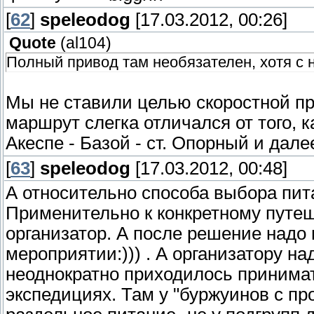
[
62
]
speleodog
[17.03.2012, 00:26]
Quote
(
al104
)
Полный привод там необязателен, хотя с 
Мы не ставили целью скоростной про
маршрут слегка отличался от того, 
Акеспе - Базой - ст. Опорный и дал
[
63
]
speleodog
[17.03.2012, 00:48]
А относительно способа выбора пита
Применительно к конкретному путеше
организатор. А после решение надо 
мероприятии:))) . А организатору на
неоднократно приходилось принима
экспедициях. Там у "буржуинов с п