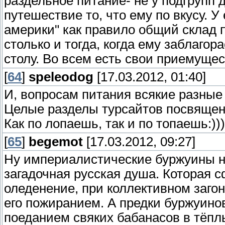
раздельное питание- не у подгрупп д
путешествие то, что ему по вкусу. 
америки" как правило общий склад п
столько и тогда, когда ему заблагор
столу. Во всем есть свои приемущес
[
64
]
speleodog
[17.03.2012, 01:40]
И, вопросам питания всякие разные
Целые разделы турсайтов посвящен
Как по лопаешь, так и по топаешь:)))
[
65
]
begemot
[17.03.2012, 09:27]
Ну империалистические буржуины нам
загадочная русская душа. Которая 
оледенение, при коллективном заго
его пожиранием. А предки буржуино
поеданием свяких бабанасов в тёпл