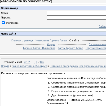
[
АВТОМОБИЛЕМ ПО ГОРНОМУ АЛТАЮ
]
Форма входа
Логин:
Пароль:
запомнить
Забыл
Меню сайта
Главная страница
Новости из Горного Алтая
О сайте
-------------------------
------------------------------
Форум
------------------------------
Гостевая книг
Горный Алтай - Викимапия
Карты Горного Алтая
Спутниковые кар
Страница
7
из
8
«
1
2
…
5
6
7
8
»
Форум
»
Как не испортить себе отдых
»
Питание в экспедициях, как правильно органи
Питание в экспедициях, как правильно организовать
Какой механизм питания на Ваш взгляд наиболе
1
.
Совместное питание с приготовлением пищи
2
.
Совместное питание с приготовлением пищ
3
.
Раздельное питание (каждый сам готовит на
4
.
Другой механизм (укажите в теме)
Опрос завершён - Пятница, 23.03.2012, 14:46
Всего ответов:
12