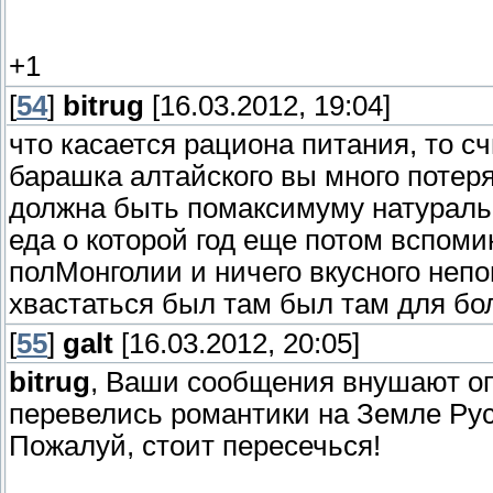
+1
[
54
]
bitrug
[16.03.2012, 19:04]
что касается рациона питания, то с
барашка алтайского вы много потеря
должна быть помаксимуму натуральн
еда о которой год еще потом вспоми
полМонголии и ничего вкусного неп
хвастаться был там был там для бо
[
55
]
galt
[16.03.2012, 20:05]
bitrug
, Ваши сообщения внушают оп
перевелись романтики на Земле Рус
Пожалуй, стоит пересечься!