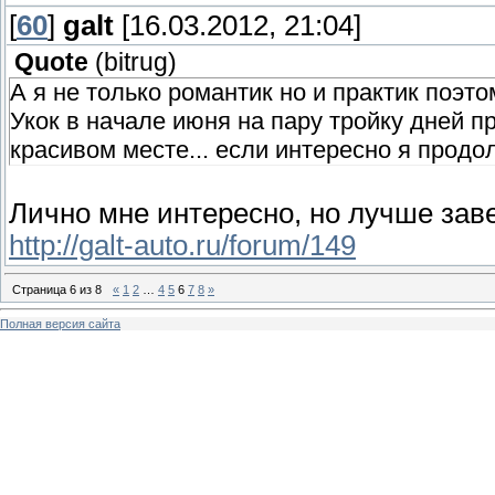
[
60
]
galt
[16.03.2012, 21:04]
Quote
(
bitrug
)
А я не только романтик но и практик поэ
Укок в начале июня на пару тройку дней п
красивом месте... если интересно я продо
Лично мне интересно, но лучше зав
http://galt-auto.ru/forum/149
Страница
6
из
8
«
1
2
…
4
5
6
7
8
»
Полная версия сайта