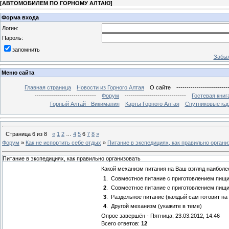
[
АВТОМОБИЛЕМ ПО ГОРНОМУ АЛТАЮ
]
Форма входа
Логин:
Пароль:
запомнить
Забыл
Меню сайта
Главная страница
Новости из Горного Алтая
О сайте
-------------------------
------------------------------
Форум
------------------------------
Гостевая книг
Горный Алтай - Викимапия
Карты Горного Алтая
Спутниковые кар
Страница
6
из
8
«
1
2
…
4
5
6
7
8
»
Форум
»
Как не испортить себе отдых
»
Питание в экспедициях, как правильно органи
Питание в экспедициях, как правильно организовать
Какой механизм питания на Ваш взгляд наиболе
1
.
Совместное питание с приготовлением пищи
2
.
Совместное питание с приготовлением пищ
3
.
Раздельное питание (каждый сам готовит на
4
.
Другой механизм (укажите в теме)
Опрос завершён - Пятница, 23.03.2012, 14:46
Всего ответов:
12