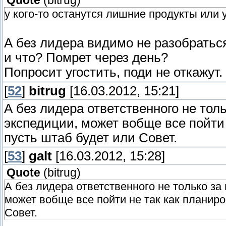
Quote
(
bitrug
)
у кого-то останутся лишние продукты или у
А без лидера видимо не разобраться
и что? Помрет через день?
Попросит угостить, поди не откажут.
[
52
]
bitrug
[16.03.2012, 15:21]
А без лидера ответственного не тол
экспедиции, может вобще все пойти 
пусть штаб будет или Совет.
[
53
]
galt
[16.03.2012, 15:28]
Quote
(
bitrug
)
А без лидера ответственного не только за
может вобще все пойти не так как планиро
Совет.