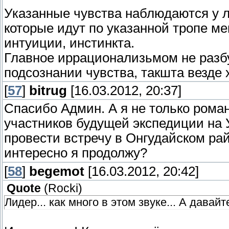
Указанные чувства наблюдаются у 
которые идут по указанной тропе м
интуиции, инстинкта.
Главное иррационализьмом не разбу
подсознании чувства, такшта везде 
[
57
]
bitrug
[16.03.2012, 20:37]
Cпасибо Админ. А я не только рома
участников будущей экспедиции на У
провести встречу в Онгудайском рай
интересно я продолжу?
[
58
]
begemot
[16.03.2012, 20:42]
Quote
(
Rocki
)
Лидер... как много в этом звуке... А давай