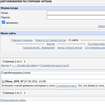
[
АВТОМОБИЛЕМ ПО ГОРНОМУ АЛТАЮ
]
Форма входа
Логин:
Пароль:
запомнить
Забыл
Меню сайта
Главная страница
Новости из Горного Алтая
О сайте
-------------------------
------------------------------
Форум
------------------------------
Гостевая книг
Горный Алтай - Викимапия
Карты Горного Алтая
Спутниковые кар
Страница
1
из
1
1
Форум
»
----- Алтайский район
»
Старобелокуриха (село)
Старобелокуриха (село)
[
1
]
Elena_1979_07
[17.06.2011, 14:29]
В Каталог статей добавлен материал о селе
Старобелокуриха
. Тех, кто бывал в сел
Страница
1
из
1
1
Полная версия сайта