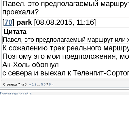
Павел, это предполагаемый маршру
проехали?
[
70
]
park
[08.08.2015, 11:16]
Цитата
Павел, это предполагаемый маршрут или 
К сожалению трек реального маршрут
Поэтому это мои предположения, мог
Ак-Холь обогнул
с севера и выехал к Теленгит-Сортог
Страница
7
из
8
«
1
2
…
5
6
7
8
»
Полная версия сайта