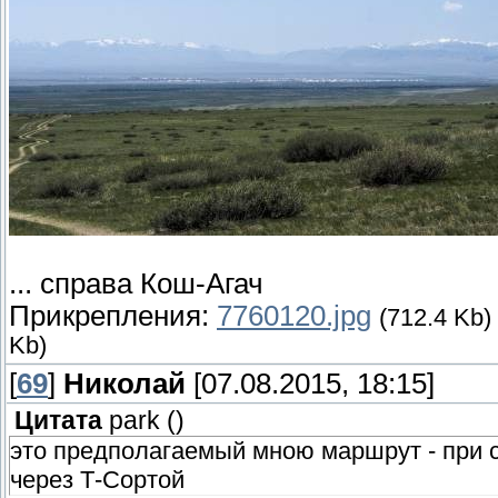
... справа Кош-Агач
Прикрепления:
7760120.jpg
(712.4 Kb)
Kb)
[
69
]
Николай
[07.08.2015, 18:15]
Цитата
park
(
)
это предполагаемый мною маршрут - при с
через Т-Сортой