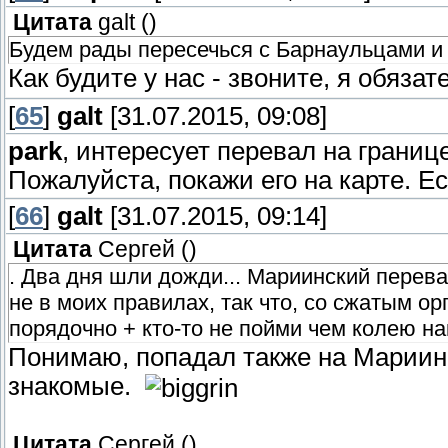
Цитата
galt
(
)
Будем рады пересечься с Барнаульцами и 
Как будите у нас - звоните, я обяз
[
65
]
galt
[31.07.2015, 09:08]
park
, интересует перевал на границ
Пожалуйста, покажи его на карте. Ес
[
66
]
galt
[31.07.2015, 09:14]
Цитата
Сергей
(
)
. Два дня шли дожди... Мариинский перев
не в моих правилах, так что, со сжатым 
порядочно + кто-то не пойми чем колею н
Понимаю, попадал также на Мариин
знакомые.
Цитата
Сергей
(
)