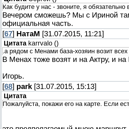
Как будите у нас - звоните, я обязательн
Вечером сможешь? Мы с Ириной там
официальная часть.
[
67
]
НатаМ
[31.07.2015, 11:21]
Цитата
karrvalo
(
)
.а рядом с Менами база-хозяин возит всех 
В Менах тоже возят и на Актру, и на 
Игорь.
[
68
]
park
[31.07.2015, 15:13]
Цитата
Пожалуйста, покажи его на карте. Если ест
это предполагаемый мною маршрут -