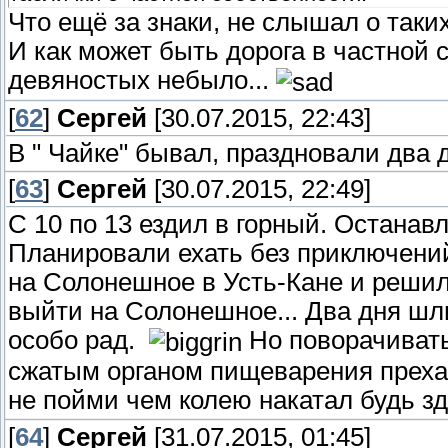
Что ещё за знаки, не слышал о таких
И как может быть дорога в частной 
девяностых небыло...
[
62
]
Сергей
[30.07.2015, 22:43]
В " Чайке" бывал, праздновали два 
[
63
]
Сергей
[30.07.2015, 22:49]
С 10 по 13 ездил в горный. Останав
Планировали ехать без приключений,
на Солонешное в Усть-Кане и решил 
выйти на Солонешное... Два дня шл
особо рад.
Но поворачивать 
сжатым органом пищеварения прехал
не пойми чем колею накатал будь з
[
64
]
Сергей
[31.07.2015, 01:45]