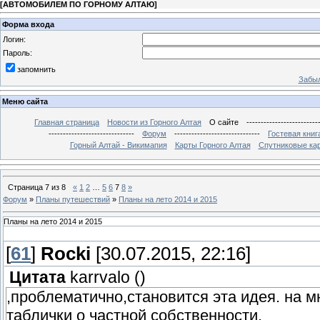
[
АВТОМОБИЛЕМ ПО ГОРНОМУ АЛТАЮ
]
Форма входа
Логин:
Пароль:
запомнить
Забыл
Меню сайта
Главная страница
Новости из Горного Алтая
О сайте
-------------------------
------------------------------
Форум
------------------------------
Гостевая книг
Горный Алтай - Викимапия
Карты Горного Алтая
Спутниковые кар
Страница
7
из
8
«
1
2
…
5
6
7
8
»
Форум
»
Планы путешествий
»
Планы на лето 2014 и 2015
Планы на лето 2014 и 2015
[
61
]
Rocki
[30.07.2015, 22:16]
Цитата
karrvalo
(
)
,проблематично,становится эта идея. на 
таблички о частной собственности.