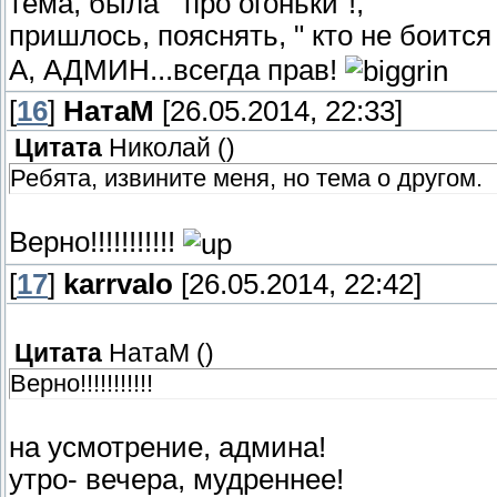
тема, была " про огоньки"!,
пришлось, пояснять, " кто не боитс
А, АДМИН...всегда прав!
[
16
]
НатаМ
[26.05.2014, 22:33]
Цитата
Николай
(
)
Ребята, извините меня, но тема о другом.
Верно!!!!!!!!!!!
[
17
]
karrvalo
[26.05.2014, 22:42]
Цитата
НатаМ
(
)
Верно!!!!!!!!!!!
на усмотрение, админа!
утро- вечера, мудреннее!