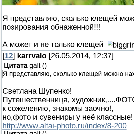
Я представляю, сколько клещей можн
позирования обнаженной!!!
А может и не только клещей
[
12
]
karrvalo
[26.05.2014, 12:37]
Цитата
galt
(
)
Я представляю, сколько клещей можно на
Светлана Шупенко!
Путешественница, художник,....ФОТ
к сожелению, знакомы заочно!,
но,фото и сувениры у неё классные!
http://www.altai-photo.ru/index/8-200
Цитата
galt
(
)