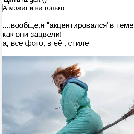
А может и не только
....вообще,я "акцентировался"в теме
как они зацвели!
а, все фото, в её , стиле !