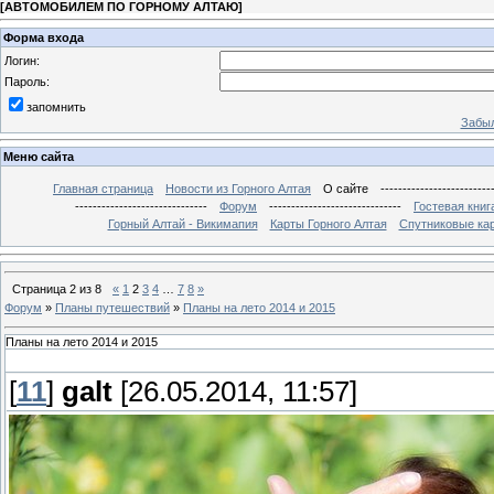
[
АВТОМОБИЛЕМ ПО ГОРНОМУ АЛТАЮ
]
Форма входа
Логин:
Пароль:
запомнить
Забыл
Меню сайта
Главная страница
Новости из Горного Алтая
О сайте
-------------------------
------------------------------
Форум
------------------------------
Гостевая книг
Горный Алтай - Викимапия
Карты Горного Алтая
Спутниковые кар
Страница
2
из
8
«
1
2
3
4
…
7
8
»
Форум
»
Планы путешествий
»
Планы на лето 2014 и 2015
Планы на лето 2014 и 2015
[
11
]
galt
[26.05.2014, 11:57]