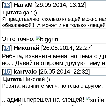
[
13
]
НатаМ
[26.05.2014, 13:12]
Цитата
galt
(
)
Я представляю, сколько клещей можно нах
обнаженной!!! А может и не только клещей
Этто точно.
[
14
]
Николай
[26.05.2014, 22:27]
Ребята, извините меня, но тема о др
но... Давайте откроем другую тему и
[
15
]
karrvalo
[26.05.2014, 22:32]
Цитата
Николай
(
)
Ребята, извините меня, но тема о другом.
...админ,перешел на клещей!