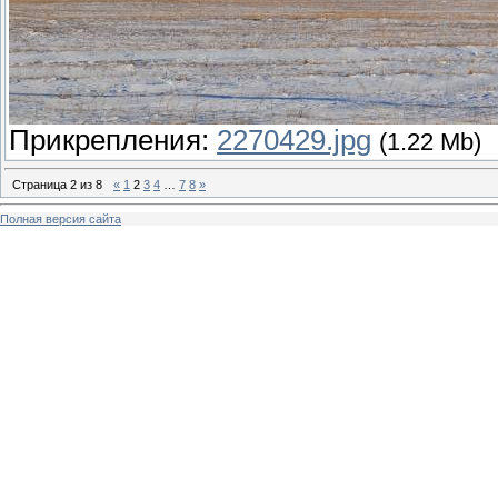
Прикрепления:
2270429.jpg
(1.22 Mb)
Страница
2
из
8
«
1
2
3
4
…
7
8
»
Полная версия сайта