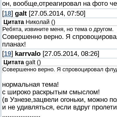
он, вообще,отреагировал на фото ч
[
18
]
galt
[27.05.2014, 07:50]
Цитата
Николай
(
)
Ребята, извините меня, но тема о другом.
Совершенно верно. Я спровоцирова
планах!
[
19
]
karrvalo
[27.05.2014, 08:26]
Цитата
galt
(
)
Совершенно верно. Я спровоцировал флу
нормальная тема!
с широко раскрытым смыслом!
(в Узнезе,зацвели огоньки, можно п
и не удивляться, если вдруг пролети
.....................