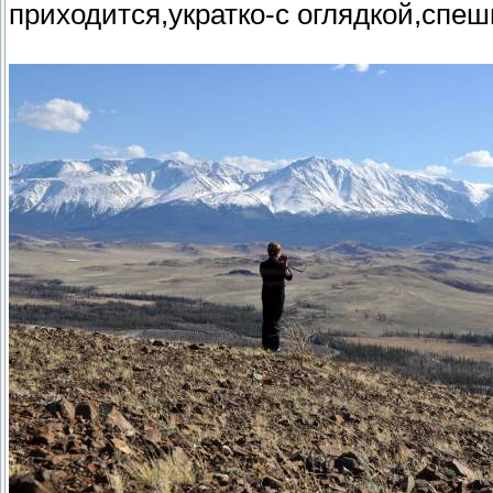
приходится,укратко-с оглядкой,спе