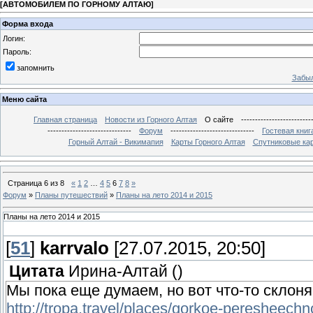
[
АВТОМОБИЛЕМ ПО ГОРНОМУ АЛТАЮ
]
Форма входа
Логин:
Пароль:
запомнить
Забыл
Меню сайта
Главная страница
Новости из Горного Алтая
О сайте
-------------------------
------------------------------
Форум
------------------------------
Гостевая книг
Горный Алтай - Викимапия
Карты Горного Алтая
Спутниковые кар
Страница
6
из
8
«
1
2
…
4
5
6
7
8
»
Форум
»
Планы путешествий
»
Планы на лето 2014 и 2015
Планы на лето 2014 и 2015
[
51
]
karrvalo
[27.07.2015, 20:50]
Цитата
Ирина-Алтай
(
)
Мы пока еще думаем, но вот что-то склоня
http://tropa.travel/places/gorkoe-peresheech