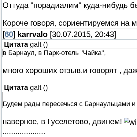
Оттуда "порадиалим" куда-нибудь бе
Короче говоря, сориентируемся на 
[
60
]
karrvalo
[30.07.2015, 20:43]
Цитата
galt
(
)
в Барнаул, в Парк-отель "Чайка",
много хороших отзыв,и говорят , даж
Цитата
galt
(
)
Будем рады пересечься с Барнаульцами и 
наверное, в Гуселетово, двинем!
....................