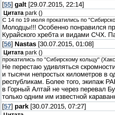
[
55
]
galt
[29.07.2015, 22:14]
Цитата
park
(
)
С 14 по 19 июля прокатились по "Сибирск
Молодцы!!! Особенно понравился п
Курайского хребта и видами СЧХ. Па
[
56
]
Nastas
[30.07.2015, 01:08]
Цитата
park
(
)
прокатились по "Сибирскому кольцу" (Хакс
Не перестаю удивляться скромности 
и тысячи непростых километров в о
республикам. Более того, экипаж P
в Горный Алтай не через перевал Бу
только одним им известной караван
[
57
]
park
[30.07.2015, 07:27]
Цитата