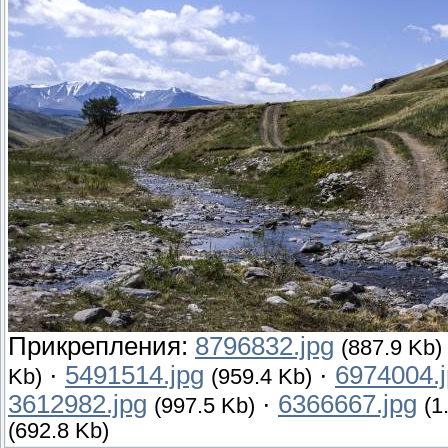
Прикрепления:
8796832.jpg
(887.9 Kb)
·
5491514.jpg
·
6974004.
Kb)
(959.4 Kb)
3612982.jpg
·
6366667.jpg
(997.5 Kb)
(1
(692.8 Kb)