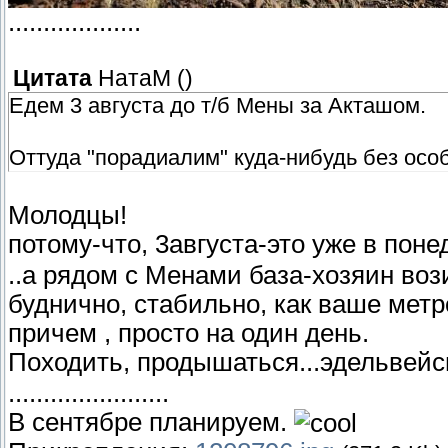
...................
Цитата
НатаМ
(
)
Едем 3 августа до т/б Мены за Акташом.
Оттуда "порадиалим" куда-нибудь без особ
Молодцы!
потому-что, 3августа-это уже в пон
..а рядом с Менами база-хозяин вози
буднично, стабильно, как ваше метр
причем , просто на один день.
Походить, продышаться...эдельвей
.......................
В сентябре планируем.