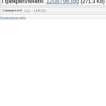
Прикрепления:
1208796.jpg
(271.3 Kb)
Страница
6
из
8
«
1
2
…
4
5
6
7
8
»
Полная версия сайта