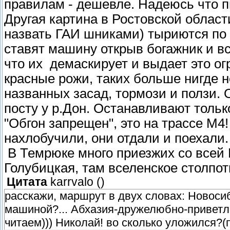
правилам - дешевле. Надеюсь что п
Другая картина в Ростовской област
назвать ГАИ шниками) тыриются по к
ставят машину открыв богажник и в
что их демаскирует и выдает это о
красные рожи, таких больше нигде н
названных засад, тормози и ползи.
посту у р.Дон. Останавливают тольк
"Обгон запрещен", это на трассе М4
нахлобучили, они отдали и поехали.
В Темрюке много приезжих со всей Р
Голубицкая, там вселенское столпот
Цитата
karrvalo
(
)
расскажи, маршрут в двух словах: Новосиб
машиной?... Абхазия-дружелюбно-приветли
читаем))) Николай! во сколько уложился