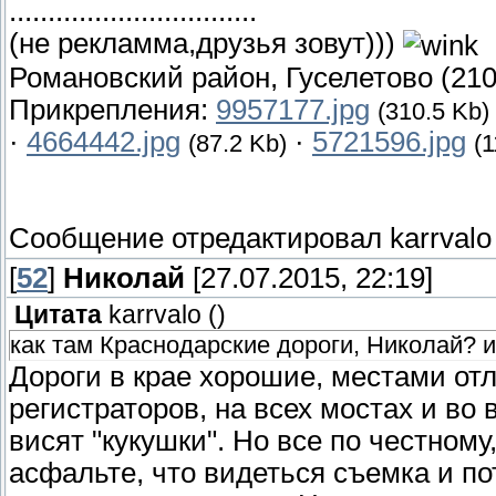
................................
(не рекламма,друзья зовут)))
Романовский район, Гуселетово (210
Прикрепления:
9957177.jpg
(310.5 Kb)
·
4664442.jpg
·
5721596.jpg
(87.2 Kb)
(1
Сообщение отредактировал
karrvalo
[
52
]
Николай
[27.07.2015, 22:19]
Цитата
karrvalo
(
)
как там Краснодарские дороги, Николай? и
Дороги в крае хорошие, местами от
регистраторов, на всех мостах и во
висят "кукушки". Но все по честному
асфальте, что видеться съемка и по