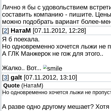
Лично я бы с удовольствием встрет
составить компанию - пишите. Цены
можно подобрать вариант более-ме
[
2
]
НатаМ
[07.11.2012, 12:28]
Я б поехала.
Но одновременно хочется лыжи не п
А ГЛК Манжерок не гож для этого..
Жалко.. Вот...
[
3
]
galt
[07.11.2012, 13:10]
Quote
(
НатаМ
)
Но одновременно хочется лыжи не пропуст
А разве одно другому мешает? Хотя 