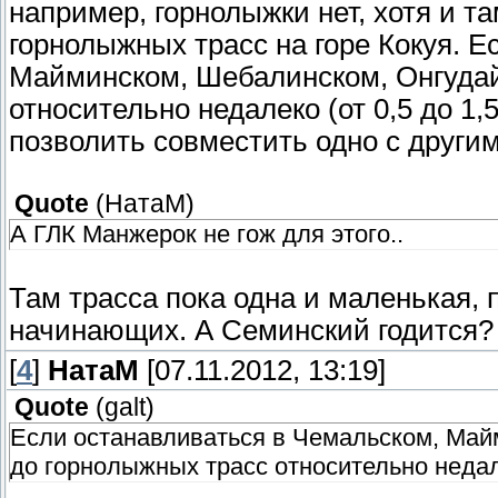
например, горнолыжки нет, хотя и т
горнолыжных трасс на горе Кокуя. Е
Майминском, Шебалинском, Онгудай
относительно недалеко (от 0,5 до 1,
позволить совместить одно с другим
Quote
(
НатаМ
)
А ГЛК Манжерок не гож для этого..
Там трасса пока одна и маленькая, 
начинающих. А Семинский годится?
[
4
]
НатаМ
[07.11.2012, 13:19]
Quote
(
galt
)
Если останавливаться в Чемальском, Май
до горнолыжных трасс относительно неда