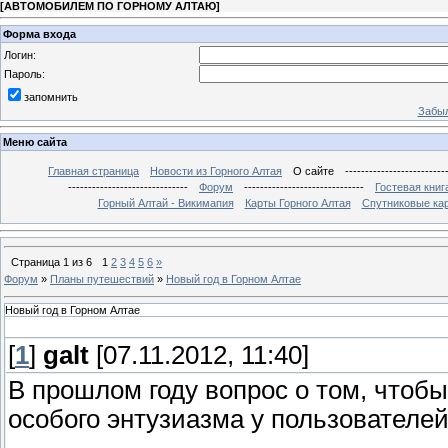
[
АВТОМОБИЛЕМ ПО ГОРНОМУ АЛТАЮ
]
Форма входа
Логин:
Пароль:
запомнить
Забыл
Меню сайта
Главная страница
Новости из Горного Алтая
О сайте
-------------------------
------------------------------
Форум
------------------------------
Гостевая книг
Горный Алтай - Викимапия
Карты Горного Алтая
Спутниковые кар
Страница
1
из
6
1
2
3
4
5
6
»
Форум
»
Планы путешествий
»
Новый год в Горном Алтае
Новый год в Горном Алтае
[
1
]
galt
[07.11.2012, 11:40]
В прошлом году вопрос о том, чтобы
особого энтузиазма у пользователей