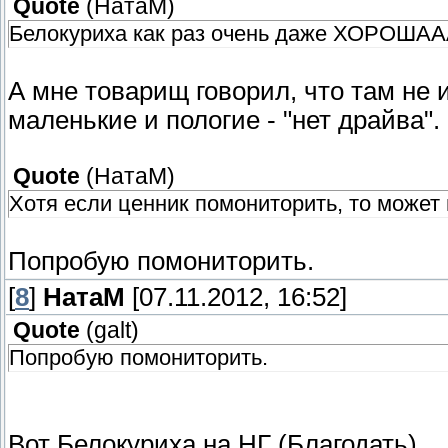
Quote
(
НатаМ
)
Белокуриха как раз очень даже ХОРОШААА
А мне товарищ говорил, что там не и
маленькие и пологие - "нет драйва".
Quote
(
НатаМ
)
Хотя если ценник помониторить, то может 
Попробую помониторить.
[
8
]
НатаМ
[07.11.2012, 16:52]
Quote
(
galt
)
Попробую помониторить.
Вот Белокуриха на НГ (Благодать)