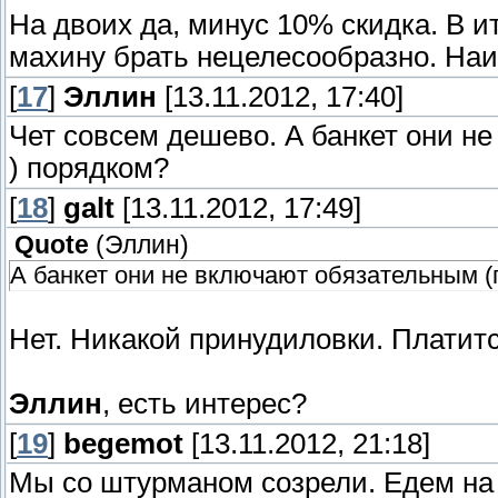
На двоих да, минус 10% скидка. В и
махину брать нецелесообразно. Наи
[
17
]
Эллин
[13.11.2012, 17:40]
Чет совсем дешево. А банкет они н
) порядком?
[
18
]
galt
[13.11.2012, 17:49]
Quote
(
Эллин
)
А банкет они не включают обязательным 
Нет. Никакой принудиловки. Платитс
Эллин
, есть интерес?
[
19
]
begemot
[13.11.2012, 21:18]
Мы со штурманом созрели. Едем на 