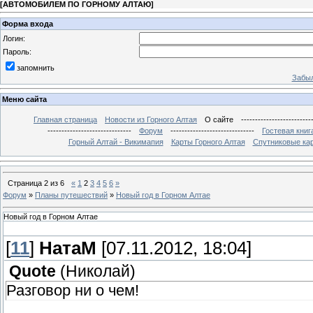
[
АВТОМОБИЛЕМ ПО ГОРНОМУ АЛТАЮ
]
Форма входа
Логин:
Пароль:
запомнить
Забыл
Меню сайта
Главная страница
Новости из Горного Алтая
О сайте
-------------------------
------------------------------
Форум
------------------------------
Гостевая книг
Горный Алтай - Викимапия
Карты Горного Алтая
Спутниковые кар
Страница
2
из
6
«
1
2
3
4
5
6
»
Форум
»
Планы путешествий
»
Новый год в Горном Алтае
Новый год в Горном Алтае
[
11
]
НатаМ
[07.11.2012, 18:04]
Quote
(
Николай
)
Разговор ни о чем!