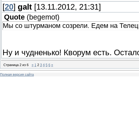
[
20
]
galt
[13.11.2012, 21:31]
Quote
(
begemot
)
Мы со штурманом созрели. Едем на Телецк
Ну и чудненько! Кворум есть. Остал
Страница
2
из
6
«
1
2
3
4
5
6
»
Полная версия сайта