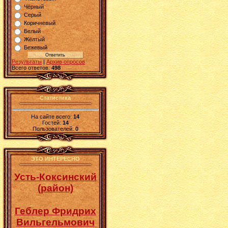
Чёрный
Серый
Коричневый
Белый
Жёлтый
Бежевый
Результаты
|
Архив опросов
Всего ответов:
498
Статистика
На сайте всего:
14
Гостей:
14
Пользователей:
0
ЭТО ИНТЕРЕСНО
Усть-Коксинский
(район)
Геблер Фридрих
Вильгельмович