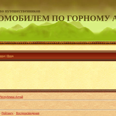
во путешественников
ОМОБИЛЕМ ПО ГОРНОМУ 
ход
|
Вход
Республика Алтай
·
Рейтингу
·
Воспроизведения