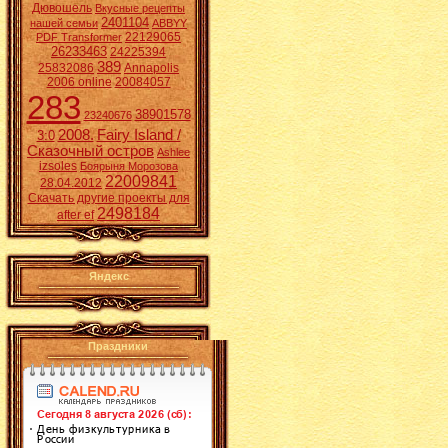
Дювошель
Вкусные рецепты
2401104
нашей семьи
ABBYY
22129065
PDF Transformer
26233463
24225394
389
25832086
Annapolis
2006 online
20084057
283
38901578
23240676
2008.
Fairy Island /
3:0
Сказочный остров
Ashlee
izsoles
Боярыня Морозова
22009841
28.04.2012
Скачать другие проекты для
2498184
after ef
Яндекс
Праздники