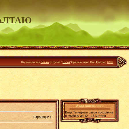
АЛТАЮ
Вы вошли как
Гость
|
Группа
"
Гости
"
Приветствую Вас
Гость
|
RSS
А вы знаете, что..
Вода Телецкого озера прозрачна
в глубину до 12—15 метров
Страницы
:
1