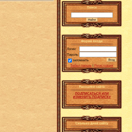
Поиск
Форма входа
Логин:
Пароль:
запомнить
Забыл пароль
|
Регистрация
Рассылки сайта
ПОДПИСАТЬСЯ ИЛИ
ИЗМЕНИТЬ ПОДПИСКУ
Сколько дней сайту