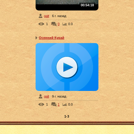
00:54:18
galt
6 г. назад
1
0
0.0
Осенний Курай
galt
9 г. назад
1
1
0.0
1-3