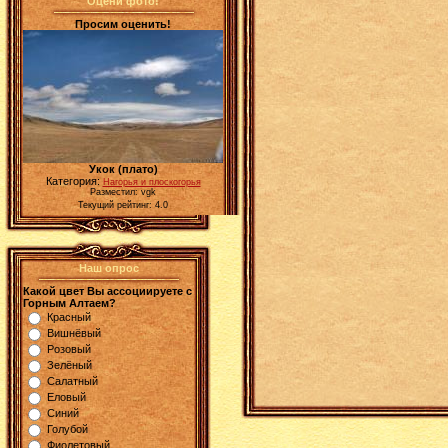
Оцени фото!
Просим оценить!
Укок (плато)
Категория:
Нагорья и плоскогорья
Разместил: vgk
Текущий рейтинг: 4.0
Наш опрос
Какой цвет Вы ассоциируете с
Горным Алтаем?
Красный
Вишнёвый
Розовый
Зелёный
Салатный
Еловый
Синий
Голубой
Фиолетовый