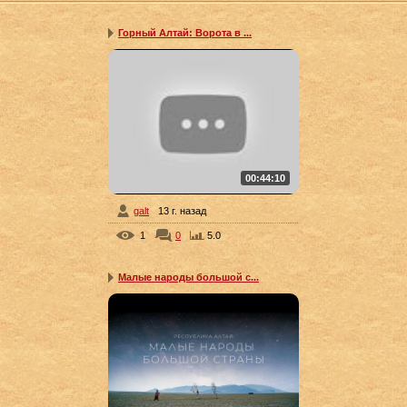
Горный Алтай: Ворота в ...
00:44:10
galt
13 г. назад
1
0
5.0
Малые народы большой с...