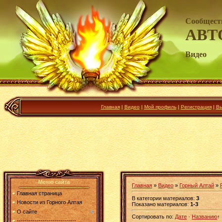
Сообщест
АВТ
Видео
Главная
|
Видео
|
Мой профиль
|
Регистрация
|
Вы
Меню сайта
Главная
»
Видео
»
Горный Алтай
»
Главная страница
В категории материалов
:
3
Новости из Горного Алтая
Показано материалов
:
1-3
О сайте
Сортировать по
:
Дате
·
Названию
↑
------------------------------