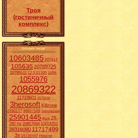
Троя
(гостиничный
комплекс)
Облако тегов
10603485
207813
105635
20789725
20795511
12.5.01300
12/06.
1055976
20869322
11719601
2575030
3herosoft
Killzone
2590177
39937569
Запольская
25901445
28.
Aucē
280 Hz
20817694
10604352
11717499
28316090
3x
19138497
Николя