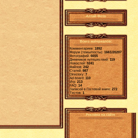
Алтай-Фото
Всего материалов:
Комментариев:
1892
Форум (темы/посты):
1661/20207
Фотографий:
6655
Дневников путешествий:
119
Новостей:
3241
Файлов:
242
Статей:
987
Directory:
7
Ad-board:
110
Игр:
213
FAQ:
14
Записей в Гостевой книге:
272
Tестов:
1
Реклама на сайте