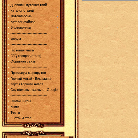
Дневники путешествий
Каталог статей
Фотоальбомы
Каталог файлов
Видеоролики
------------------------------
Форум
------------------------------
Гостевая книга
FAQ (вопрос/ответ)
Обратная связь
------------------------------
Прокладка маршрутов
Горный Алтай - Викимапия
Карты Горного Алтая
Спутниковые карты от Google
------------------------------
Онлайн игры
Книги
Тесты
Знаток Алтая