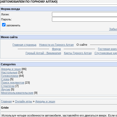
[
АВТОМОБИЛЕМ ПО ГОРНОМУ АЛТАЮ
]
Форма входа
Логин:
Пароль:
запомнить
Забыл
Меню сайта
Главная страница
Новости из Горного Алтая
О сайте
-------------------------
------------------------------
Форум
------------------------------
Гостевая книг
Горный Алтай - Викимапия
Карты Горного Алтая
Спутниковые кар
Categories
Аркады и экшн
[86]
Настольные
[14]
Головоломки
[64]
Слова
[5]
Поиск предметов
[23]
Стратегии
[7]
Другие
[5]
Многопользовательские
[9]
Главная
»
Онлайн игры
»
Аркады и экшн
Gride
Используя четыре особенности автомобиля, заставляйте его двигаться вверх. Если о