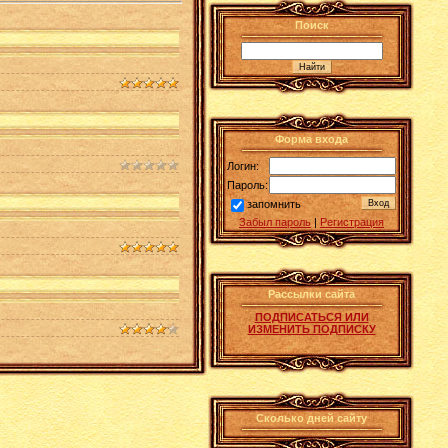
Поиск
Форма входа
Логин:
Пароль:
запомнить
Забыл пароль
|
Регистрация
Рассылки сайта
ПОДПИСАТЬСЯ ИЛИ
ИЗМЕНИТЬ ПОДПИСКУ
Сколько дней сайту