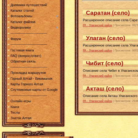
Дневники путешествий
Каталог статей
Саратан (село)
Фотоальбомы
Расширенное описание села Сарат
Каталог файлов
РА - Улаганский район
| Просмотров: 8821
Видеоролики
------------------------------
Улаган (село)
Форум
------------------------------
Расширенное описание села Улага
Гостевая книга
РА - Улаганский район
| Просмотров: 9681
FAQ (вопрос/ответ)
Обратная связь
Чибит (село)
------------------------------
Описание села Чибит в Улаганско
Прокладка маршрутов
РА - Улаганский район
| Просмотров: 1014
Горный Алтай - Викимапия
Карты Горного Алтая
Акташ (село)
Спутниковые карты от Google
------------------------------
Описание села Акташ Улаганского
Онлайн игры
РА - Улаганский район
| Просмотров: 2938
Книги
Тесты
Знаток Алтая