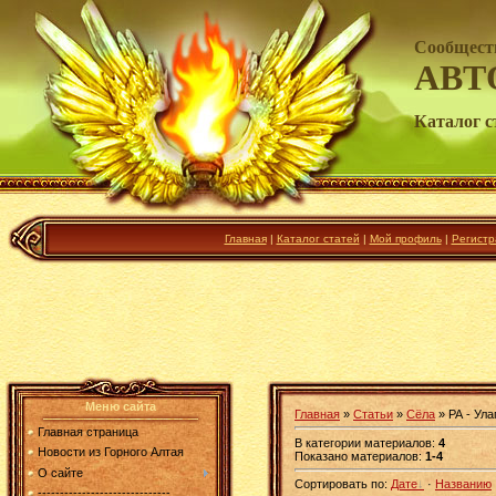
Сообщест
АВТ
Каталог с
Главная
|
Каталог статей
|
Мой профиль
|
Регистр
Меню сайта
Главная
»
Статьи
»
Сёла
» РА - Ула
Главная страница
В категории материалов
:
4
Новости из Горного Алтая
Показано материалов
:
1-4
О сайте
Сортировать по
:
Дате
·
Названию
------------------------------