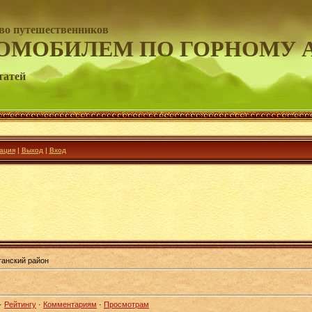
во путешественников
ОМОБИЛЕМ ПО ГОРНОМУ 
татей
ация
|
Выход
|
Вход
ганский район
·
Рейтингу
·
Комментариям
·
Просмотрам