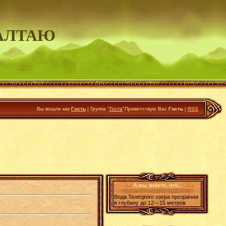
АЛТАЮ
Вы вошли как
Гость
|
Группа
"
Гости
"
Приветствую Вас
Гость
|
RSS
А вы знаете, что..
Вода Телецкого озера прозрачна
в глубину до 12—15 метров