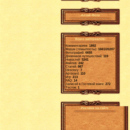
Алтай-Фото
Всего материалов:
Комментариев:
1892
Форум (темы/посты):
1661/20207
Фотографий:
6655
Дневников путешествий:
119
Новостей:
3241
Файлов:
242
Статей:
987
Directory:
7
Ad-board:
110
Игр:
213
FAQ:
14
Записей в Гостевой книге:
272
Tестов:
1
Реклама на сайте