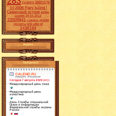
283
38901578
23240676
2008.
Fairy Island /
3:0
Сказочный остров
Ashlee
izsoles
28.04.2012
22009841
Скачать другие
проекты для after ef
2498184
Яндекс
Праздники