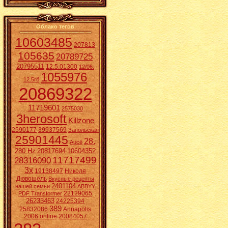
Облако тегов
10603485
207813
105635
20789725
20795511
12.5.01300
12/06.
1055976
12.5гб
20869322
11719601
2575030
3herosoft
Killzone
2590177
39937569
Запольская
25901445
28.
Aucē
280 Hz
20817694
10604352
11717499
28316090
3x
19138497
Николя
Дювошель
Вкусные рецепты
2401104
нашей семьи
ABBYY
22129065
PDF Transformer
26233463
24225394
389
25832086
Annapolis
2006 online
20084057