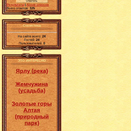
Результаты
|
Архив опросов
Всего ответов:
325
Статистика
На сайте всего:
24
Гостей:
24
Пользователей:
0
ЭТО ИНТЕРЕСНО
Ярлу (река)
Жемчужина
(усадьба)
Золотые горы
Алтая
(природный
парк)