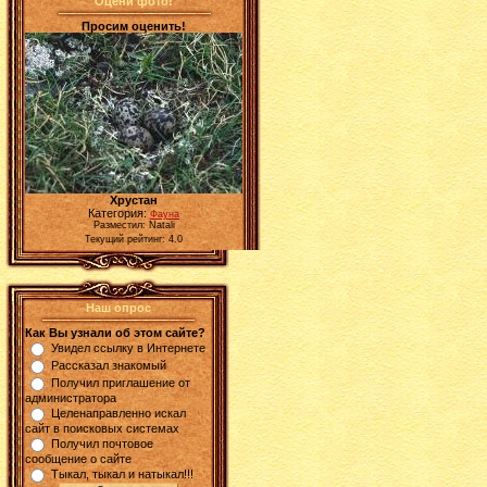
Оцени фото!
Просим оценить!
Хрустан
Категория:
Фауна
Разместил: Natali
Текущий рейтинг: 4.0
Наш опрос
Как Вы узнали об этом сайте?
Увидел ссылку в Интернете
Рассказал знакомый
Получил приглашение от
администратора
Целенаправленно искал
сайт в поисковых системах
Получил почтовое
сообщение о сайте
Тыкал, тыкал и натыкал!!!