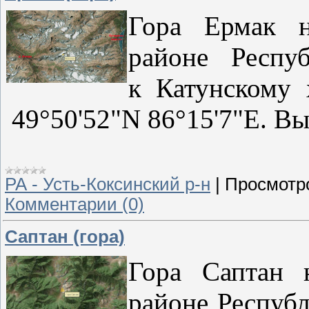
Гора Ермак н
районе Респу
к Катунскому 
49°50'52"N 86°15'7"E. Вы
РА - Усть-Коксинский р-н
|
Просмотр
Комментарии (0)
Саптан (гора)
Гора Саптан 
районе Республ