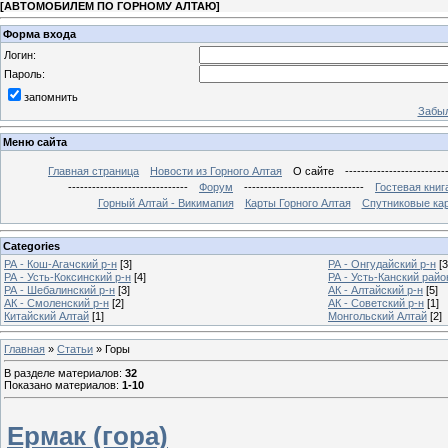
[
АВТОМОБИЛЕМ ПО ГОРНОМУ АЛТАЮ
]
Форма входа
Логин:
Пароль:
запомнить
Забыл
Меню сайта
Главная страница
Новости из Горного Алтая
О сайте
-------------------------
------------------------------
Форум
------------------------------
Гостевая книг
Горный Алтай - Викимапия
Карты Горного Алтая
Спутниковые кар
Categories
РА - Кош-Агачский р-н
[3]
РА - Онгудайский р-н
[3
РА - Усть-Коксинский р-н
[4]
РА - Усть-Канский райо
РА - Шебалинский р-н
[3]
АК - Алтайский р-н
[5]
АК - Смоленский р-н
[2]
АК - Советский р-н
[1]
Китайский Алтай
[1]
Монгольский Алтай
[2]
Главная
»
Статьи
» Горы
В разделе материалов
:
32
Показано материалов
:
1-10
Ермак (гора)