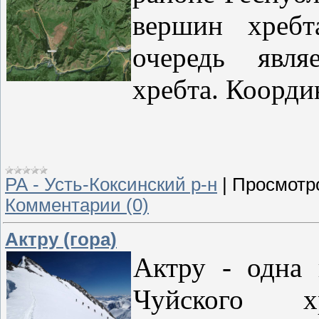
вершин хреб
очередь явля
хребта. Коорди
РА - Усть-Коксинский р-н
|
Просмотр
Комментарии (0)
Актру (гора)
Актру - одна
Чуйского х