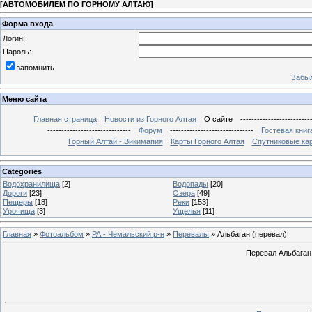
[
АВТОМОБИЛЕМ ПО ГОРНОМУ АЛТАЮ
]
Форма входа
Логин:
Пароль:
запомнить
Забыл
Меню сайта
Главная страница
Новости из Горного Алтая
О сайте
-------------------------
------------------------------
Форум
------------------------------
Гостевая книг
Горный Алтай - Викимапия
Карты Горного Алтая
Спутниковые кар
Categories
Водохранилища
[2]
Водопады
[20]
Дороги
[23]
Озера
[49]
Пещеры
[18]
Реки
[153]
Урочища
[3]
Ущелья
[11]
Главная
»
Фотоальбом
»
РА - Чемальский р-н
»
Перевалы
» Альбаган (перевал)
Перевал Альбаган