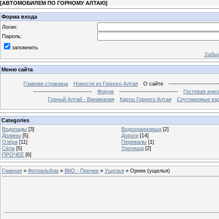
[
АВТОМОБИЛЕМ ПО ГОРНОМУ АЛТАЮ
]
Форма входа
Логин:
Пароль:
запомнить
Забыл
Меню сайта
Главная страница
Новости из Горного Алтая
О сайте
-------------------------
------------------------------
Форум
------------------------------
Гостевая книг
Горный Алтай - Викимапия
Карты Горного Алтая
Спутниковые кар
Categories
Водопады
[3]
Водохранилища
[2]
Долины
[5]
Дороги
[14]
Озёра
[11]
Перевалы
[1]
Сёла
[5]
Урочища
[2]
ПРОЧЕЕ
[6]
Главная
»
Фотоальбом
»
ВКО - Прочее
»
Ущелья
» Орнек (ущелья)