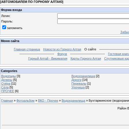
[
АВТОМОБИЛЕМ ПО ГОРНОМУ АЛТАЮ
]
Форма входа
Логин:
Пароль:
запомнить
Забыл
Меню сайта
Главная страница
Новости из Горного Алтая
О сайте
-------------------------
------------------------------
Форум
------------------------------
Гостевая книг
Горный Алтай - Викимапия
Карты Горного Алтая
Спутниковые кар
Categories
Водопады
[3]
Водохранилища
[2]
Долины
[5]
Дороги
[14]
Озёра
[11]
Перевалы
[1]
Сёла
[5]
Урочища
[2]
ПРОЧЕЕ
[6]
Главная
»
Фотоальбом
»
ВКО - Прочее
»
Водохранилища
» Бухтарминское (водохран
Район 