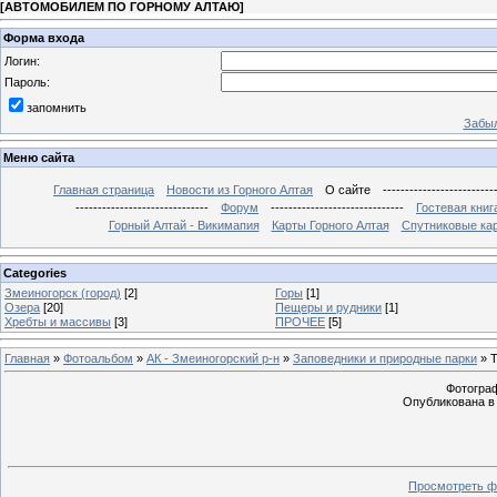
[
АВТОМОБИЛЕМ ПО ГОРНОМУ АЛТАЮ
]
Форма входа
Логин:
Пароль:
запомнить
Забыл
Меню сайта
Главная страница
Новости из Горного Алтая
О сайте
-------------------------
------------------------------
Форум
------------------------------
Гостевая книг
Горный Алтай - Викимапия
Карты Горного Алтая
Спутниковые кар
Categories
Змеиногорск (город)
[2]
Горы
[1]
Озера
[20]
Пещеры и рудники
[1]
Хребты и массивы
[3]
ПРОЧЕЕ
[5]
Главная
»
Фотоальбом
»
АК - Змеиногорский р-н
»
Заповедники и природные парки
» Т
Фотограф
Опубликована в 
Просмотреть ф