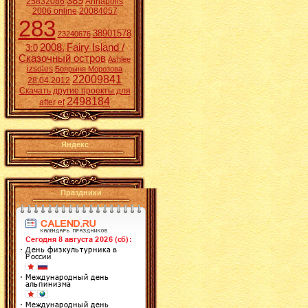
389
25832086
Annapolis
2006 online
20084057
283
38901578
23240676
2008.
Fairy Island /
3:0
Сказочный остров
Ashlee
izsoles
Боярыня Морозова
22009841
28.04.2012
Скачать другие проекты для
2498184
after ef
Яндекс
Праздники