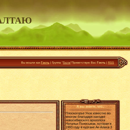
АЛТАЮ
Вы вошли как
Гость
|
Группа
"
Гости
"
Приветствую Вас
Гость
|
RSS
А вы знаете, что..
Плоскогорье Укок известно во
многом благодаря находке
новосибирского археолога
Натальи Полосьмак, которая в
1993 году в кургане Ак-Алаха-3