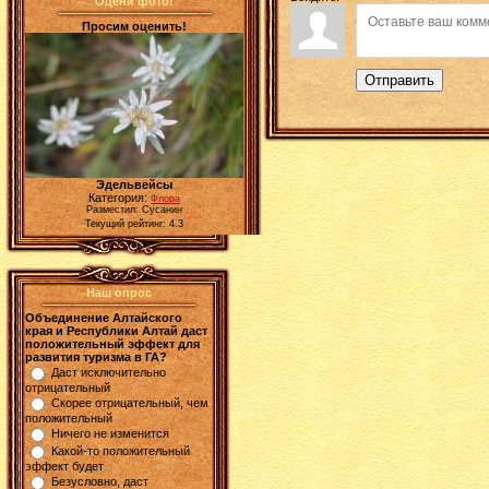
Оцени фото!
Просим оценить!
Отправить
Эдельвейсы
Категория:
Флора
Разместил: Сусанин
Текущий рейтинг: 4.3
Наш опрос
Объединение Алтайского
края и Республики Алтай даст
положительный эффект для
развития туризма в ГА?
Даст исключительно
отрицательный
Скорее отрицательный, чем
положительный
Ничего не изменится
Какой-то положительный
эффект будет
Безусловно, даст