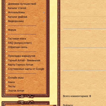
Дневники путешествий
Каталог статей
Фотоальбомы
Каталог файлов
Видеоролики
------------------------------
Форум
------------------------------
Гостевая книга
FAQ (вопрос/ответ)
Обратная связь
------------------------------
Прокладка маршрутов
Горный Алтай - Викимапия
Карты Горного Алтая
Спутниковые карты от Google
------------------------------
Онлайн игры
Книги
Тесты
Знаток Алтая
Всего комментариев
:
0
Войдите: