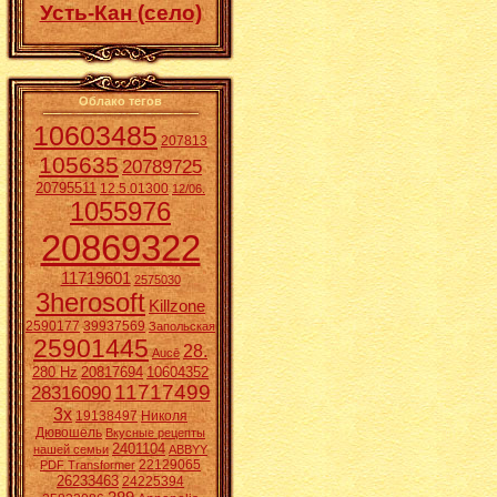
Усть-Кан (село)
Облако тегов
10603485
207813
105635
20789725
20795511
12.5.01300
12/06.
1055976
20869322
11719601
2575030
3herosoft
Killzone
2590177
39937569
Запольская
25901445
28.
Aucē
280 Hz
20817694
10604352
11717499
28316090
3x
19138497
Николя
Дювошель
Вкусные рецепты
2401104
нашей семьи
ABBYY
22129065
PDF Transformer
26233463
24225394