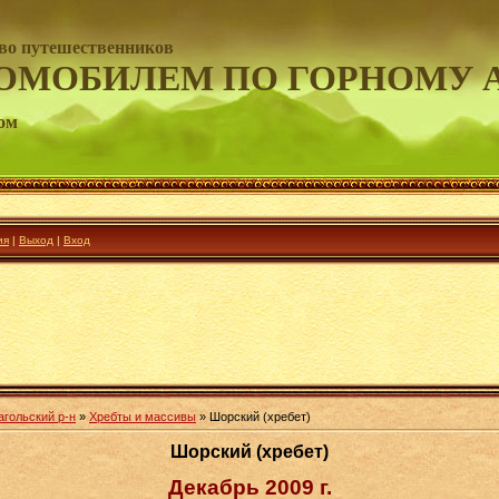
во путешественников
ОМОБИЛЕМ ПО ГОРНОМУ 
ом
ия
|
Выход
|
Вход
агольский р-н
»
Хребты и массивы
» Шорский (хребет)
Шорский (хребет)
Декабрь 2009 г.