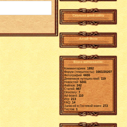
Сколько дней сайту
Алтай-Фото
Всего материалов:
Комментариев:
1892
Форум (темы/посты):
1661/20207
Фотографий:
6655
Дневников путешествий:
119
Новостей:
3241
Файлов:
242
Статей:
987
Directory:
7
Ad-board:
110
Игр:
213
FAQ:
14
Записей в Гостевой книге:
272
Tестов:
1