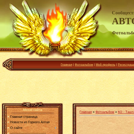
Сообщест
АВТ
Фотоальб
Главная
|
Фотоальбом
|
Мой профиль
|
Регистрац
Меню сайта
Главная
»
Фотоальбом
»
КО - Ташт
Главная страница
Новости из Горного Алтая
О сайте
------------------------------