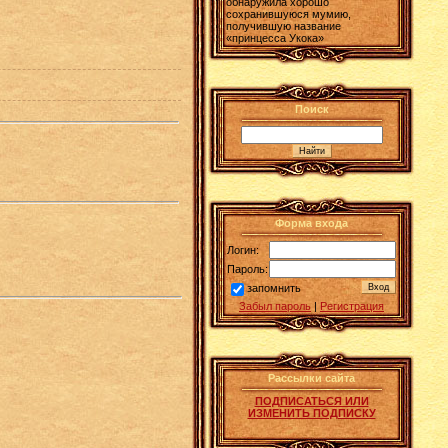
обнаружила хорошо
сохранившуюся мумию,
получившую название
«принцесса Укока»
Поиск
Форма входа
Логин:
Пароль:
запомнить
Забыл пароль
|
Регистрация
Рассылки сайта
ПОДПИСАТЬСЯ ИЛИ
ИЗМЕНИТЬ ПОДПИСКУ