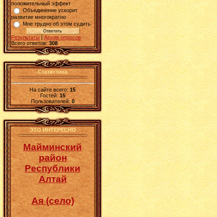
положительный эффект
Объединение ускорит
развитие многократно
Мне трудно об этом судить
Результаты
|
Архив опросов
Всего ответов:
308
Статистика
На сайте всего:
15
Гостей:
15
Пользователей:
0
ЭТО ИНТЕРЕСНО
Майминский
район
Республики
Алтай
Ая (село)