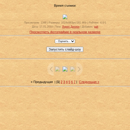
Время съемки:
Просмотров
: 1348 |
Размеры
: 1024x683px/181.4Kb |
Рейтинг
: 4.0/1
Дата
: 17.01.2010 |
Теги
:
Лорен Диллон
|
Добавил
:
galt
Просмотреть фотографию в реальном размере
« Предыдущая
| [
1
]
2
3
4
5
6
7
|
Следующая »