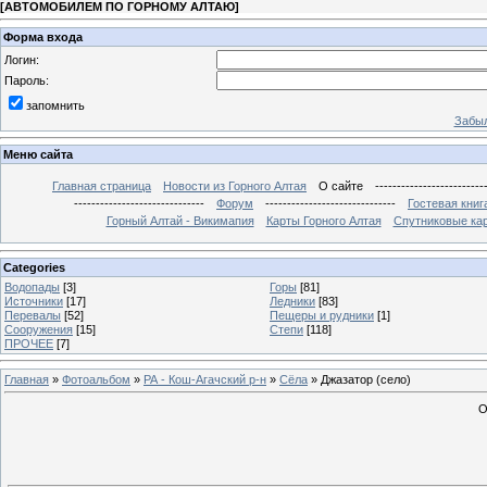
[
АВТОМОБИЛЕМ ПО ГОРНОМУ АЛТАЮ
]
Форма входа
Логин:
Пароль:
запомнить
Забыл
Меню сайта
Главная страница
Новости из Горного Алтая
О сайте
-------------------------
------------------------------
Форум
------------------------------
Гостевая книг
Горный Алтай - Викимапия
Карты Горного Алтая
Спутниковые кар
Categories
Водопады
[3]
Горы
[81]
Источники
[17]
Ледники
[83]
Перевалы
[52]
Пещеры и рудники
[1]
Сооружения
[15]
Степи
[118]
ПРОЧЕЕ
[7]
Главная
»
Фотоальбом
»
РА - Кош-Агачский р-н
»
Сёла
» Джазатор (село)
О