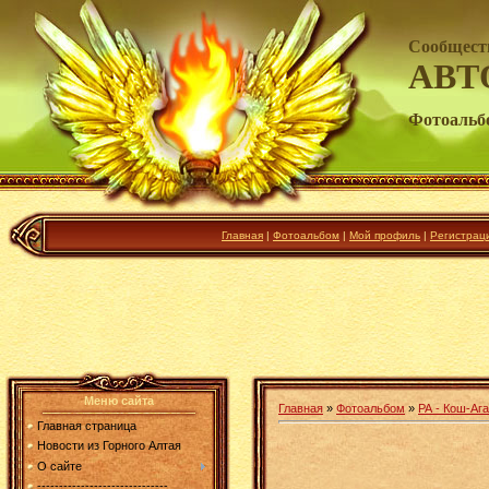
Сообщест
АВТ
Фотоальб
Главная
|
Фотоальбом
|
Мой профиль
|
Регистрац
Меню сайта
Главная
»
Фотоальбом
»
РА - Кош-Ага
Главная страница
Новости из Горного Алтая
О сайте
------------------------------