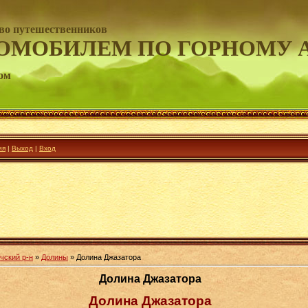
во путешественников
ОМОБИЛЕМ ПО ГОРНОМУ 
ом
ия
|
Выход
|
Вход
чский р-н
»
Долины
» Долина Джазатора
Долина Джазатора
Долина Джазатора