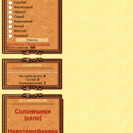
Голубой
Фиолетовый
Чёрный
Серый
Коричневый
Белый
Жёлтый
Бежевый
Результаты
|
Архив опросов
Всего ответов:
498
Статистика
На сайте всего:
8
Гостей:
8
Пользователей:
0
ЭТО ИНТЕРЕСНО
Солонешное
(село)
Новотимофеевка