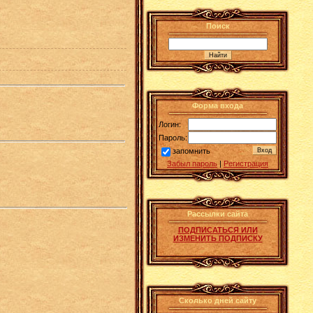
Поиск
Форма входа
Логин:
Пароль:
запомнить
Забыл пароль
|
Регистрация
Рассылки сайта
ПОДПИСАТЬСЯ ИЛИ
ИЗМЕНИТЬ ПОДПИСКУ
Сколько дней сайту