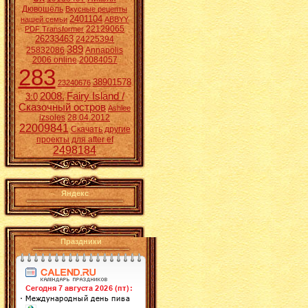
Дювошель
Вкусные рецепты
2401104
нашей семьи
ABBYY
22129065
PDF Transformer
26233463
24225394
389
25832086
Annapolis
2006 online
20084057
283
38901578
23240676
2008.
Fairy Island /
3:0
Сказочный остров
Ashlee
izsoles
28.04.2012
22009841
Скачать другие
проекты для after ef
2498184
Яндекс
Праздники