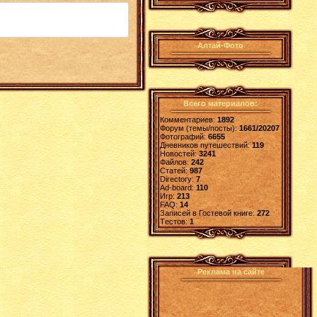
Алтай-Фото
Всего материалов:
Комментариев:
1892
Форум (темы/посты):
1661/20207
Фотографий:
6655
Дневников путешествий:
119
Новостей:
3241
Файлов:
242
Статей:
987
Directory:
7
Ad-board:
110
Игр:
213
FAQ:
14
Записей в Гостевой книге:
272
Tестов:
1
Реклама на сайте