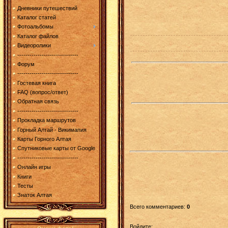
Дневники путешествий
Каталог статей
Фотоальбомы
Каталог файлов
Видеоролики
------------------------------
Форум
------------------------------
Гостевая книга
FAQ (вопрос/ответ)
Обратная связь
------------------------------
Прокладка маршрутов
Горный Алтай - Викимапия
Карты Горного Алтая
Спутниковые карты от Google
------------------------------
Онлайн игры
Книги
Тесты
Знаток Алтая
Всего комментариев
:
0
Войдите: