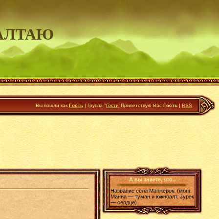
АЛТАЮ
Вы вошли как
Гость
|
Группа
"
Гости
"
Приветствую Вас
Гость
|
RSS
А вы знаете, что..
Название села Манжерок: (монг.
Манна — туман и южноалт. Jурек
— сердце)