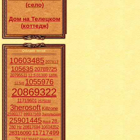
(село)
Дом на Телецком
(коттедж)
Облако тегов
10603485
207813
105635
20789725
20795511
12.5.01300
12/06.
1055976
12.5гб
20869322
11719601
2575030
3herosoft
Killzone
2590177
39937569
Запольская
25901445
28.
Aucē
280 Hz
20817694
10604352
11717499
28316090
3x
19138497
Николя