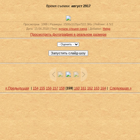
Время съемки:
август 2917
Просмотров
: 1068 |
Размеры
: 1500x1125px/522.3Kb |
Рейтинг
: 4.5/2
Дата
: 15.04.2018 |
Теги
:
купала олешня озера
|
Добавил
:
Helga
Просмотреть фотографию в реальном размере
« Предыдущая
|
154
155
156
157
158
[
159
]
160
161
162
163
164
|
Следующая »