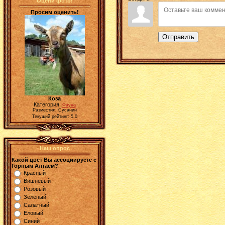
Оцени фото!
Просим оценить!
Отправить
Коза
Категория:
Фауна
Разместил: Сусанин
Текущий рейтинг: 5.0
Наш опрос
Какой цвет Вы ассоциируете с
Горным Алтаем?
Красный
Вишнёвый
Розовый
Зелёный
Салатный
Еловый
Синий