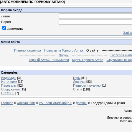
[
АВТОМОБИЛЕМ ПО ГОРНОМУ АЛТАЮ
]
Форма входа
Логин:
Пароль:
запомнить
Забыл
Меню сайта
Главная страница
Новости из Горного Алтая
О сайте
-------------------------
------------------------------
Форум
------------------------------
Гостевая книг
Горный Алтай - Викимапия
Карты Горного Алтая
Спутниковые кар
Categories
Водопады
[3]
Горы
[81]
Источники
[17]
Ледники
[83]
Перевалы
[52]
Пещеры и рудники
[1]
Сооружения
[15]
Степи
[118]
ПРОЧЕЕ
[7]
Главная
»
Фотоальбом
»
РА - Кош-Агачский р-н
»
Долины
» Талдура (долина реки)
Зимо
Ледники и озера
Фото по