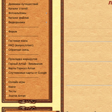
Л
Дневники путешествий
Каталог статей
Фотоальбомы
Каталог файлов
Видеоролики
------------------------------
Форум
------------------------------
Гостевая книга
FAQ (вопрос/ответ)
Обратная связь
------------------------------
Прокладка маршрутов
Горный Алтай - Викимапия
Карты Горного Алтая
Спутниковые карты от Google
------------------------------
Онлайн игры
Книги
Тесты
Знаток Алтая