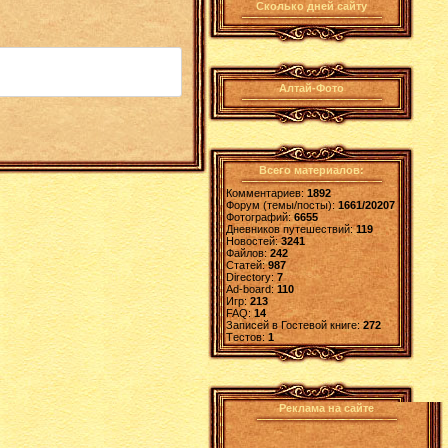
Сколько дней сайту
Алтай-Фото
Всего материалов:
Комментариев:
1892
Форум (темы/посты):
1661/20207
Фотографий:
6655
Дневников путешествий:
119
Новостей:
3241
Файлов:
242
Статей:
987
Directory:
7
Ad-board:
110
Игр:
213
FAQ:
14
Записей в Гостевой книге:
272
Tестов:
1
Реклама на сайте