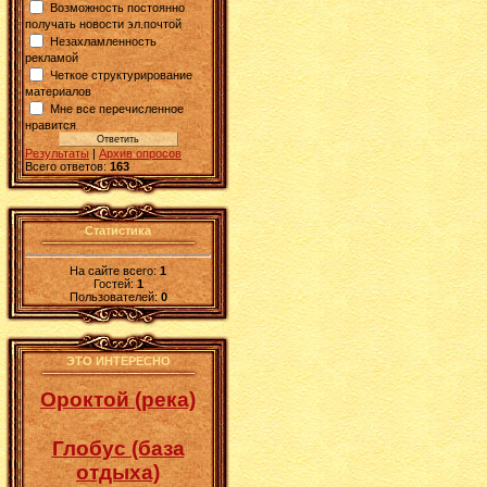
Возможность постоянно
получать новости эл.почтой
Незахламленность
рекламой
Четкое структурирование
материалов
Мне все перечисленное
нравится
Результаты
|
Архив опросов
Всего ответов:
163
Статистика
На сайте всего:
1
Гостей:
1
Пользователей:
0
ЭТО ИНТЕРЕСНО
Ороктой (река)
Глобус (база
отдыха)