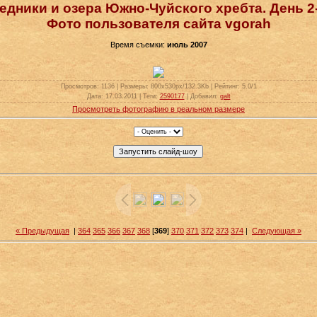
едники и озера Южно-Чуйского хребта. День 2
Фото пользователя сайта vgorah
Время съемки:
июль 2007
Просмотров
: 1136 |
Размеры
: 800x530px/132.3Kb |
Рейтинг
: 5.0/1
Дата
: 17.03.2011 |
Теги
:
2590177
|
Добавил
:
galt
Просмотреть фотографию в реальном размере
« Предыдущая
|
364
365
366
367
368
[
369
]
370
371
372
373
374
|
Следующая »