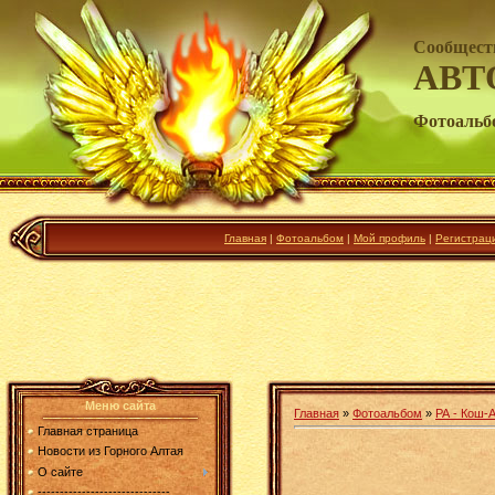
Сообщест
АВТ
Фотоальб
Главная
|
Фотоальбом
|
Мой профиль
|
Регистрац
Меню сайта
Главная
»
Фотоальбом
»
РА - Кош-А
Главная страница
Новости из Горного Алтая
О сайте
------------------------------