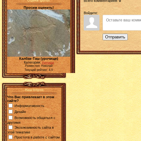
Оцени фото!
Всего комментариев
:
0
Просим оценить!
Войдите:
Отправить
Калбак-Таш (урочище)
Категория:
Урочища
Разместил: Николай
Текущий рейтинг: 4.0
Наш опрос
Что Вас привлекает в этом
сайте?
Информативность
Дизайн
Возможность общаться с
другими
Эксклюзивность сайта в
этой тематике
Простота в работе с сайтом