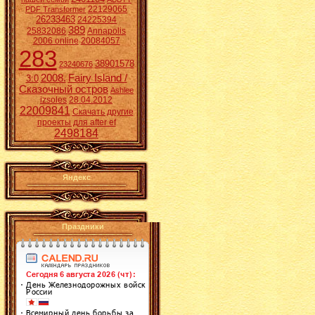
22129065
PDF Transformer
26233463
24225394
389
25832086
Annapolis
2006 online
20084057
283
38901578
23240676
2008.
Fairy Island /
3:0
Сказочный остров
Ashlee
izsoles
28.04.2012
22009841
Скачать другие
проекты для after ef
2498184
Яндекс
Праздники