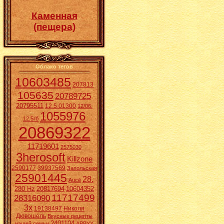
Каменная
(пещера)
Облако тегов
10603485
207813
105635
20789725
20795511
12.5.01300
12/06.
1055976
12.5гб
20869322
11719601
2575030
3herosoft
Killzone
2590177
39937569
Запольская
25901445
28.
Aucē
280 Hz
20817694
10604352
11717499
28316090
3x
19138497
Николя
Дювошель
Вкусные рецепты
2401104
нашей семьи
ABBYY