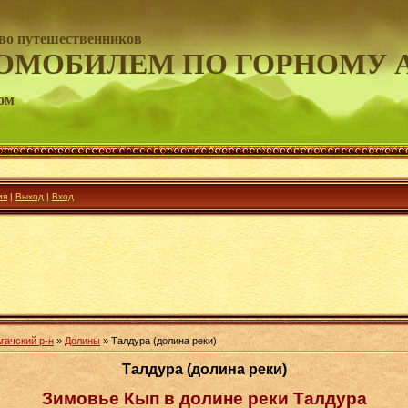
во путешественников
ОМОБИЛЕМ ПО ГОРНОМУ 
ом
ия
|
Выход
|
Вход
гачский р-н
»
Долины
» Талдура (долина реки)
Талдура (долина реки)
Зимовье Кып в долине реки Талдура