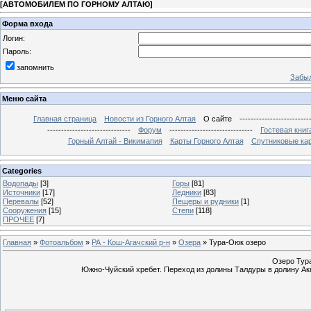
[
АВТОМОБИЛЕМ ПО ГОРНОМУ АЛТАЮ
]
Форма входа
Логин:
Пароль:
запомнить
Забыл
Меню сайта
Главная страница
Новости из Горного Алтая
О сайте
-------------------------
------------------------------
Форум
------------------------------
Гостевая книг
Горный Алтай - Викимапия
Карты Горного Алтая
Спутниковые кар
Categories
Водопады
[3]
Горы
[81]
Источники
[17]
Ледники
[83]
Перевалы
[52]
Пещеры и рудники
[1]
Сооружения
[15]
Степи
[118]
ПРОЧЕЕ
[7]
Главная
»
Фотоальбом
»
РА - Кош-Агачский р-н
»
Озера
» Тура-Оюк озеро
Озеро Тура
Южно-Чуйский хребет. Переход из долины Талдуры в долину Акк