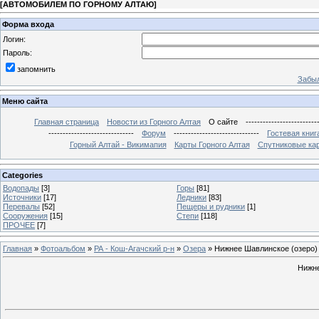
[
АВТОМОБИЛЕМ ПО ГОРНОМУ АЛТАЮ
]
Форма входа
Логин:
Пароль:
запомнить
Забыл
Меню сайта
Главная страница
Новости из Горного Алтая
О сайте
-------------------------
------------------------------
Форум
------------------------------
Гостевая книг
Горный Алтай - Викимапия
Карты Горного Алтая
Спутниковые кар
Categories
Водопады
[3]
Горы
[81]
Источники
[17]
Ледники
[83]
Перевалы
[52]
Пещеры и рудники
[1]
Сооружения
[15]
Степи
[118]
ПРОЧЕЕ
[7]
Главная
»
Фотоальбом
»
РА - Кош-Агачский р-н
»
Озера
» Нижнее Шавлинское (озеро)
Нижне