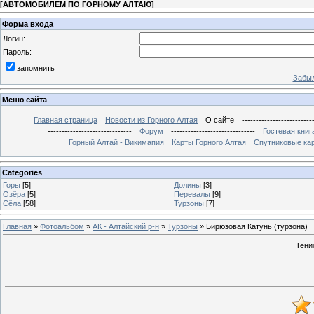
[
АВТОМОБИЛЕМ ПО ГОРНОМУ АЛТАЮ
]
Форма входа
Логин:
Пароль:
запомнить
Забыл
Меню сайта
Главная страница
Новости из Горного Алтая
О сайте
-------------------------
------------------------------
Форум
------------------------------
Гостевая книг
Горный Алтай - Викимапия
Карты Горного Алтая
Спутниковые кар
Categories
Горы
[5]
Долины
[3]
Озёра
[5]
Перевалы
[9]
Сёла
[58]
Турзоны
[7]
Главная
»
Фотоальбом
»
АК - Алтайский р-н
»
Турзоны
» Бирюзовая Катунь (турзона)
Тени