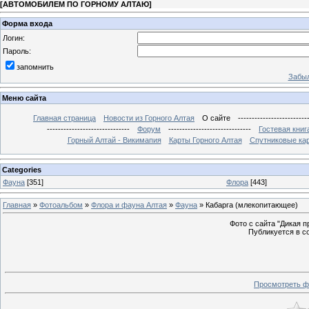
[
АВТОМОБИЛЕМ ПО ГОРНОМУ АЛТАЮ
]
Форма входа
Логин:
Пароль:
запомнить
Забыл
Меню сайта
Главная страница
Новости из Горного Алтая
О сайте
-------------------------
------------------------------
Форум
------------------------------
Гостевая книг
Горный Алтай - Викимапия
Карты Горного Алтая
Спутниковые кар
Categories
Фауна
[351]
Флора
[443]
Главная
»
Фотоальбом
»
Флора и фауна Алтая
»
Фауна
» Кабарга (млекопитающее)
Фото с сайта "Дикая при
Публикуется в с
Просмотреть ф