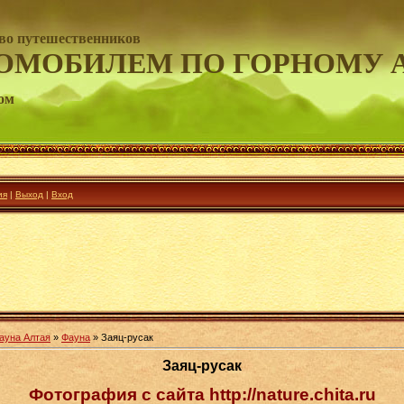
во путешественников
ОМОБИЛЕМ ПО ГОРНОМУ 
ом
ия
|
Выход
|
Вход
ауна Алтая
»
Фауна
» Заяц-русак
Заяц-русак
Фотография с сайта http://nature.chita.ru