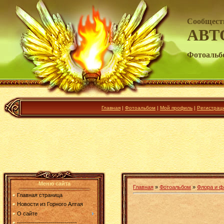
Сообщест
АВТ
Фотоальб
Главная
|
Фотоальбом
|
Мой профиль
|
Регистрац
Меню сайта
Главная
»
Фотоальбом
»
Флора и ф
Главная страница
Новости из Горного Алтая
О сайте
------------------------------