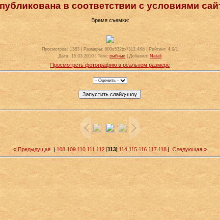
публикована в соответствии с условиями сай
Время съемки:
Просмотров
: 1383 |
Размеры
: 800x532px/312.4Kb |
Рейтинг
: 4.0/1
Дата
: 15.03.2010 |
Теги
:
рыбных
|
Добавил
:
Natali
Просмотреть фотографию в реальном размере
« Предыдущая
|
108
109
110
111
112
[
113
]
114
115
116
117
118
|
Следующая »