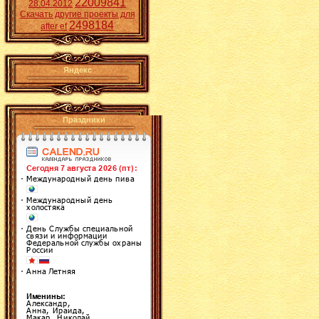
22009841
28.04.2012
Скачать другие проекты для
2498184
after ef
Яндекс
Праздники