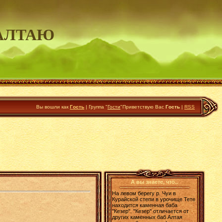
АЛТАЮ
Вы вошли как
Гость
|
Группа
"
Гости
"
Приветствую Вас
Гость
|
RSS
А вы знаете, что..
На левом берегу р. Чуи в
Курайской степи в урочище Тете
находится каменная баба
"Кезер". "Кезер" отличается от
других каменных баб Алтая