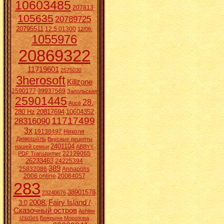
10603485
207813
105635
20789725
20795511
12.5.01300
12/06.
1055976
20869322
11719601
2575030
3herosoft
Killzone
2590177
39937569
Запольская
25901445
28.
Aucē
280 Hz
20817694
10604352
11717499
28316090
3x
19138497
Николя
Дювошель
Вкусные рецепты
2401104
нашей семьи
ABBYY
22129065
PDF Transformer
26233463
24225394
389
25832086
Annapolis
2006 online
20084057
283
38901578
23240676
2008.
Fairy Island /
3:0
Сказочный остров
Ashlee
izsoles
Боярыня Морозова