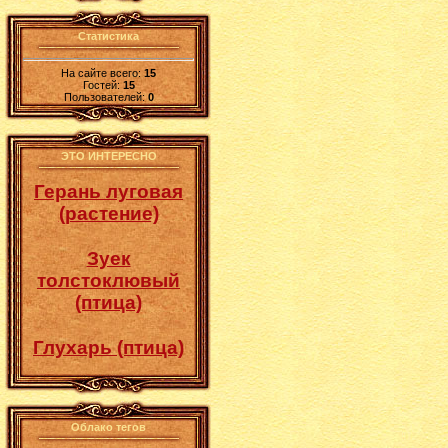
Статистика
На сайте всего:
15
Гостей:
15
Пользователей:
0
ЭТО ИНТЕРЕСНО
Герань луговая
(растение)
Зуек
толстоклювый
(птица)
Глухарь (птица)
Облако тегов