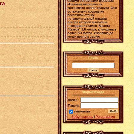
своими объемными формами.
та
Изваяние вытесано из
зеленовато-серого гранита. Оно
установлено посредине
восточной стенки
четырехугольной оградки,
внутри которой выложена
площадка из камня. Высота
"Кезера" 1,6 метра, а толщина в
поясе 3/4 метра. Изваяние до
колен врыто в землю
Поиск
Форма входа
Логин:
Пароль:
запомнить
Забыл пароль
|
Регистрация