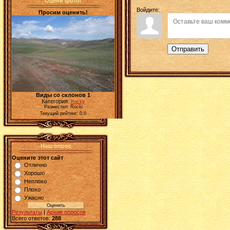
Оцени фото!
Войдите:
Просим оценить!
Отправить
Виды со склонов 1
Категория:
Rocky
Разместил: Rocki
Текущий рейтинг: 0.0
Наш опрос
Оцените этот сайт
Отлично
Хорошо
Неплохо
Плохо
Ужасно
Результаты
|
Архив опросов
Всего ответов:
288