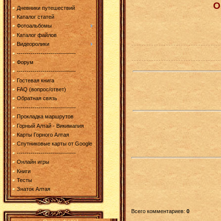
О
Дневники путешествий
Каталог статей
Фотоальбомы
Каталог файлов
Видеоролики
------------------------------
Форум
------------------------------
Гостевая книга
FAQ (вопрос/ответ)
Обратная связь
------------------------------
Прокладка маршрутов
Горный Алтай - Викимапия
Карты Горного Алтая
Спутниковые карты от Google
------------------------------
Онлайн игры
Книги
Тесты
Знаток Алтая
Всего комментариев
:
0