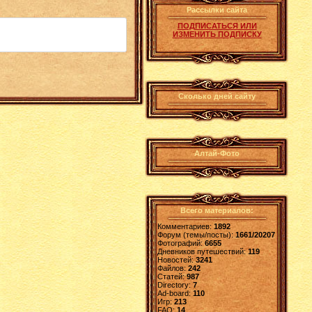
Рассылки сайта
ПОДПИСАТЬСЯ ИЛИ
ИЗМЕНИТЬ ПОДПИСКУ
Сколько дней сайту
Алтай-Фото
Всего материалов:
Комментариев:
1892
Форум (темы/посты):
1661/20207
Фотографий:
6655
Дневников путешествий:
119
Новостей:
3241
Файлов:
242
Статей:
987
Directory:
7
Ad-board:
110
Игр:
213
FAQ:
14