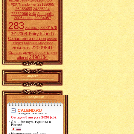
2401104
нашей семьи
ABBYY
22129065
PDF Transformer
26233463
24225394
389
25832086
Annapolis
2006 online
20084057
283
38901578
23240676
2008.
Fairy Island /
3:0
Сказочный остров
Ashlee
izsoles
Боярыня Морозова
22009841
28.04.2012
Скачать другие проекты для
2498184
after ef
Яндекс
Праздники