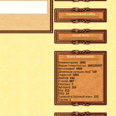
Сколько дней сайту
Алтай-Фото
Всего материалов:
Комментариев:
1892
Форум (темы/посты):
1661/20207
Фотографий:
6655
Дневников путешествий:
119
Новостей:
3241
Файлов:
242
Статей:
987
Directory:
7
Ad-board:
110
Игр:
213
FAQ:
14
Записей в Гостевой книге:
272
Tестов:
1