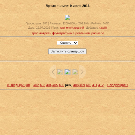
Время съемки:
9 июля 2016
Просмотров
: 986 |
Размеры
: 1200x800px/502.8Kb |
Рейтинг
: 0.0/0
Дата
: 22.07.2016 |
Теги
:
торт министерский
|
Добавил
:
natallli
Просмотреть фотографию в реальном размере
« Предыдущая
|
402
403
404
405
406
[
407
]
408
409
410
411
412
|
Следующая »