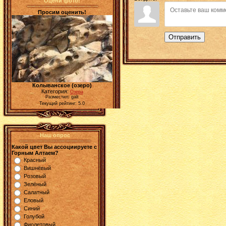
Оцени фото!
Просим оценить!
Отправить
Колыванское (озеро)
Категория:
Озера
Разместил: galt
Текущий рейтинг: 5.0
Наш опрос
Какой цвет Вы ассоциируете с
Горным Алтаем?
Красный
Вишнёвый
Розовый
Зелёный
Салатный
Еловый
Синий
Голубой
Фиолетовый