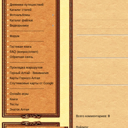
Дневники путешествий
Каталог статей
Фотоальбомы
Каталог файлов
Видеоролики
------------------------------
Форум
------------------------------
Гостевая книга
FAQ (вопрос/ответ)
Обратная связь
------------------------------
Прокладка маршрутов
Горный Алтай - Викимапия
Карты Горного Алтая
Спутниковые карты от Google
------------------------------
Онлайн игры
Книги
Тесты
Знаток Алтая
Всего комментариев
:
0
Войдите: