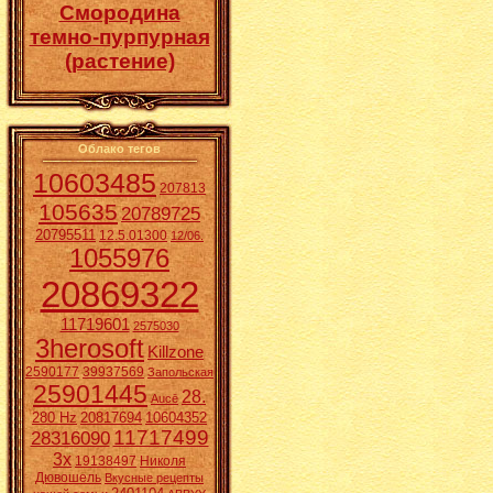
Смородина
темно-пурпурная
(растение)
Облако тегов
10603485
207813
105635
20789725
20795511
12.5.01300
12/06.
1055976
20869322
11719601
2575030
3herosoft
Killzone
2590177
39937569
Запольская
25901445
28.
Aucē
280 Hz
20817694
10604352
11717499
28316090
3x
19138497
Николя
Дювошель
Вкусные рецепты