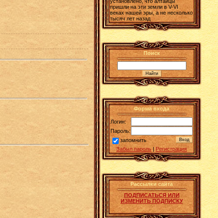
установлено, что алтайцы
пришли на эти земли в V-VI
веках нашей эры, а не несколько
тысяч лет назад
Поиск
Форма входа
Логин:
Пароль:
запомнить
Забыл пароль
|
Регистрация
Рассылки сайта
ПОДПИСАТЬСЯ ИЛИ
ИЗМЕНИТЬ ПОДПИСКУ