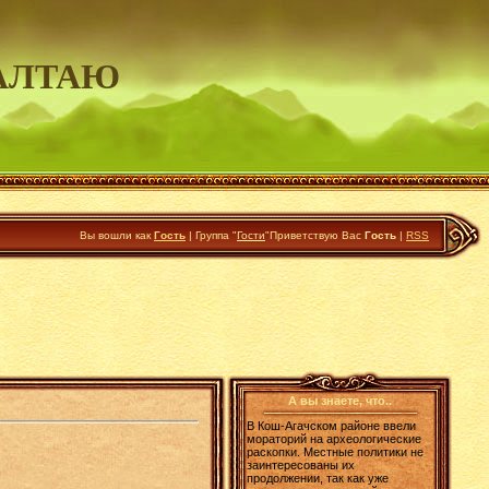
АЛТАЮ
Вы вошли как
Гость
|
Группа
"
Гости
"
Приветствую Вас
Гость
|
RSS
А вы знаете, что..
В Кош-Агачском районе ввели
мораторий на археологические
раскопки. Местные политики не
заинтересованы их
продолжении, так как уже