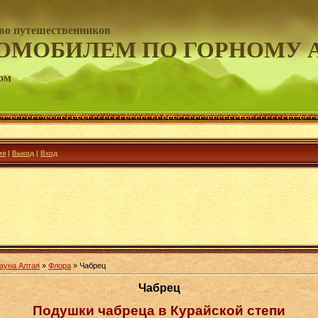
во путешественников
ОМОБИЛЕМ ПО ГОРНОМУ 
ом
ия
|
Выход
|
Вход
ауна Алтая
»
Флора
» Чабрец
Чабрец
Подушки чабреца в Курайской степи