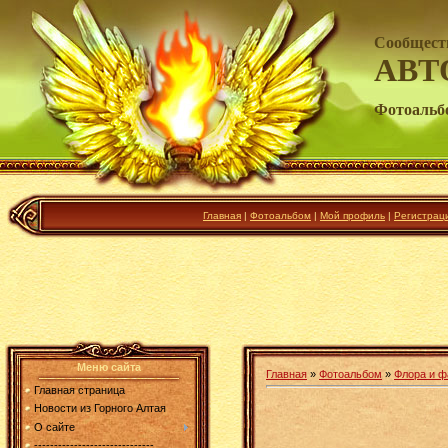
Сообщест
АВТ
Фотоальб
Главная
|
Фотоальбом
|
Мой профиль
|
Регистрац
Меню сайта
Главная
»
Фотоальбом
»
Флора и ф
Главная страница
Новости из Горного Алтая
О сайте
------------------------------