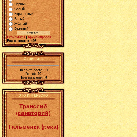
Чёрный
Серый
Коричневый
Белый
Жёлтый
Бежевый
Результаты
|
Архив опросов
Всего ответов:
498
Статистика
На сайте всего:
10
Гостей:
10
Пользователей:
0
ЭТО ИНТЕРЕСНО
Транссиб
(санаторий)
Тальменка (река)