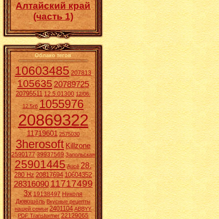
Алтайский край
(часть 1)
Облако тегов
10603485
207813
105635
20789725
20795511
12.5.01300
12/06.
1055976
12.5гб
20869322
11719601
2575030
3herosoft
Killzone
2590177
39937569
Запольская
25901445
28.
Aucē
280 Hz
20817694
10604352
11717499
28316090
3x
19138497
Николя
Дювошель
Вкусные рецепты
2401104
нашей семьи
ABBYY
22129065
PDF Transformer