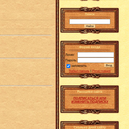
Поиск
Форма входа
Логин:
Пароль:
запомнить
Забыл пароль
|
Регистрация
Рассылки сайта
ПОДПИСАТЬСЯ ИЛИ
ИЗМЕНИТЬ ПОДПИСКУ
Сколько дней сайту