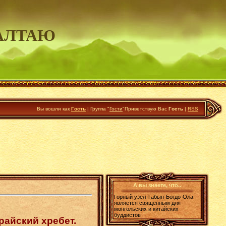
АЛТАЮ
Вы вошли как
Гость
|
Группа
"
Гости
"
Приветствую Вас
Гость
|
RSS
А вы знаете, что..
Горный узел Табын-Богдо-Ола
является священным для
монгольских и китайских
буддистов
райский хребет.