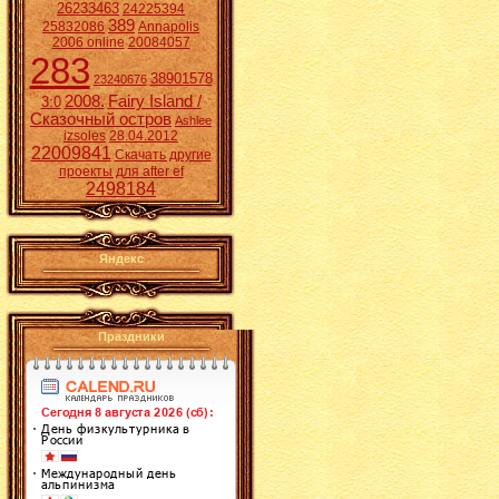
26233463
24225394
389
25832086
Annapolis
2006 online
20084057
283
38901578
23240676
2008.
Fairy Island /
3:0
Сказочный остров
Ashlee
izsoles
28.04.2012
22009841
Скачать другие
проекты для after ef
2498184
Яндекс
Праздники