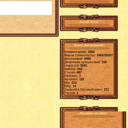
Алтай-Фото
Всего материалов:
Комментариев:
1892
Форум (темы/посты):
1661/20207
Фотографий:
6655
Дневников путешествий:
119
Новостей:
3241
Файлов:
242
Статей:
987
Directory:
7
Ad-board:
110
Игр:
213
FAQ:
14
Записей в Гостевой книге:
272
Tестов:
1
Реклама на сайте