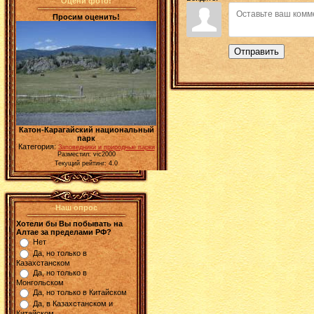
Оцени фото!
Просим оценить!
Отправить
Катон-Карагайский национальный
парк
Категория:
Заповедники и природные парки
Разместил: vic2000
Текущий рейтинг: 4.0
Наш опрос
Хотели бы Вы побывать на
Алтае за пределами РФ?
Нет
Да, но только в
Казахстанском
Да, но только в
Монгольском
Да, но только в Китайском
Да, в Казахстанском и
Китайском