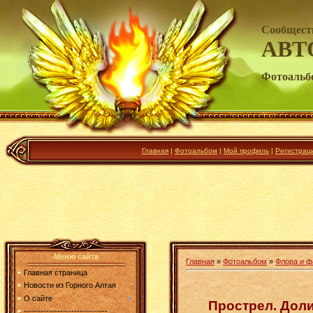
Сообщест
АВТ
Фотоальб
Главная
|
Фотоальбом
|
Мой профиль
|
Регистрац
Меню сайта
Главная
»
Фотоальбом
»
Флора и ф
Главная страница
Новости из Горного Алтая
О сайте
Прострел. Доли
------------------------------