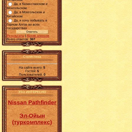
Да, в Казахстанском и
Монгольском
Да, в Монгольском и
Китайском
Да, я хочу побывать в
Горном Алтае во всех
государствах
Результаты
|
Архив опросов
Всего ответов:
367
Статистика
На сайте всего:
5
Гостей:
5
Пользователей:
0
ЭТО ИНТЕРЕСНО
Nissan Pathfinder
Эл-Ойын
(туркомплекс)