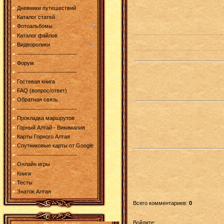
Дневники путешествий
Каталог статей
Фотоальбомы
Каталог файлов
Видеоролики
------------------------------
Форум
------------------------------
Гостевая книга
FAQ (вопрос/ответ)
Обратная связь
------------------------------
Прокладка маршрутов
Горный Алтай - Викимапия
Карты Горного Алтая
Спутниковые карты от Google
------------------------------
Онлайн игры
Книги
Тесты
Знаток Алтая
Всего комментариев
:
0
Войдите: