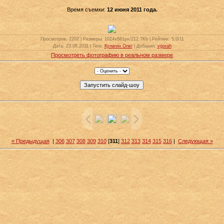
Время съемки:
12 июня 2011 года.
Просмотров
: 2202 |
Размеры
: 1024x681px/212.7Kb |
Рейтинг
: 5.0/11
Дата
: 23.06.2011 |
Теги
:
Кулагин Олег
|
Добавил
:
vgorah
Просмотреть фотографию в реальном размере
« Предыдущая
|
306
307
308
309
310
[
311
]
312
313
314
315
316
|
Следующая »