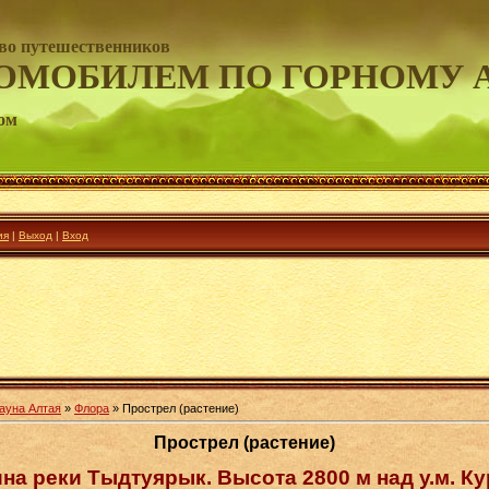
во путешественников
ОМОБИЛЕМ ПО ГОРНОМУ 
ом
ия
|
Выход
|
Вход
ауна Алтая
»
Флора
» Прострел (растение)
Прострел (растение)
на реки Тыдтуярык. Высота 2800 м над у.м. Ку