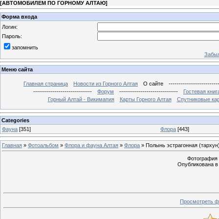
[
АВТОМОБИЛЕМ ПО ГОРНОМУ АЛТАЮ
]
Форма входа
Логин:
Пароль:
запомнить
Забыл
Меню сайта
Главная страница
Новости из Горного Алтая
О сайте
-------------------------
------------------------------
Форум
------------------------------
Гостевая книг
Горный Алтай - Викимапия
Карты Горного Алтая
Спутниковые кар
Categories
Фауна
[351]
Флора
[443]
Главная
»
Фотоальбом
»
Флора и фауна Алтая
»
Флора
» Полынь эстрагонная (тархун
Фотография 
Опубликована в 
Просмотреть ф