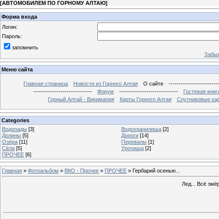
[
АВТОМОБИЛЕМ ПО ГОРНОМУ АЛТАЮ
]
Форма входа
Логин:
Пароль:
запомнить
Забыл
Меню сайта
Главная страница
Новости из Горного Алтая
О сайте
-------------------------
------------------------------
Форум
------------------------------
Гостевая книг
Горный Алтай - Викимапия
Карты Горного Алтая
Спутниковые кар
Categories
Водопады
[3]
Водохранилища
[2]
Долины
[5]
Дороги
[14]
Озёра
[11]
Перевалы
[1]
Сёла
[5]
Урочища
[2]
ПРОЧЕЕ
[6]
Главная
»
Фотоальбом
»
ВКО - Прочее
»
ПРОЧЕЕ
» Гербарий осенью...
Лед... Всё змёр