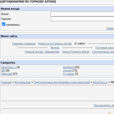
[
АВТОМОБИЛЕМ ПО ГОРНОМУ АЛТАЮ
]
Форма входа
Логин:
Пароль:
запомнить
Забыл
Меню сайта
Главная страница
Новости из Горного Алтая
О сайте
-------------------------
------------------------------
Форум
------------------------------
Гостевая книг
Горный Алтай - Викимапия
Карты Горного Алтая
Спутниковые кар
Categories
AZaZZeLLo
[4]
begemot
[23]
SiR
[0]
vgorah
[72]
Николай
[27]
Сусанин
[7]
Главная
»
Фотоальбом
»
Персональные фотографии пользователей
»
AZaZZeLLo
» Яй
Просмотреть ф