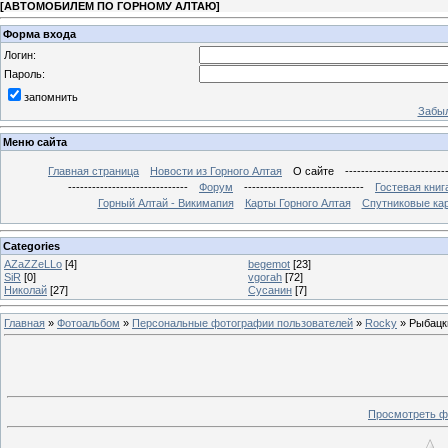
[
АВТОМОБИЛЕМ ПО ГОРНОМУ АЛТАЮ
]
Форма входа
Логин:
Пароль:
запомнить
Забыл
Меню сайта
Главная страница
Новости из Горного Алтая
О сайте
-------------------------
------------------------------
Форум
------------------------------
Гостевая книг
Горный Алтай - Викимапия
Карты Горного Алтая
Спутниковые кар
Categories
AZaZZeLLo
[4]
begemot
[23]
SiR
[0]
vgorah
[72]
Николай
[27]
Сусанин
[7]
Главная
»
Фотоальбом
»
Персональные фотографии пользователей
»
Rocky
» Рыбацк
Просмотреть ф