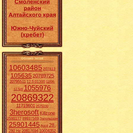
Смоленский
район
Алтайского края
Южно-Чуйский
(хребет)
Облако тегов
10603485
207813
105635
20789725
20795511
12.5.01300
12/06.
1055976
12.5гб
20869322
11719601
2575030
3herosoft
Killzone
2590177
39937569
Запольская
25901445
28.
Aucē
280 Hz
20817694
10604352