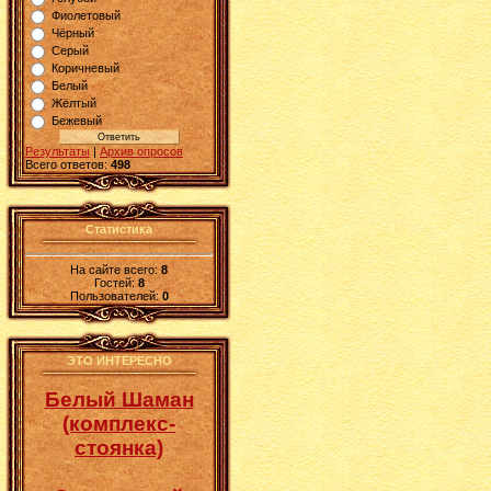
Фиолетовый
Чёрный
Серый
Коричневый
Белый
Жёлтый
Бежевый
Результаты
|
Архив опросов
Всего ответов:
498
Статистика
На сайте всего:
8
Гостей:
8
Пользователей:
0
ЭТО ИНТЕРЕСНО
Белый Шаман
(комплекс-
стоянка)