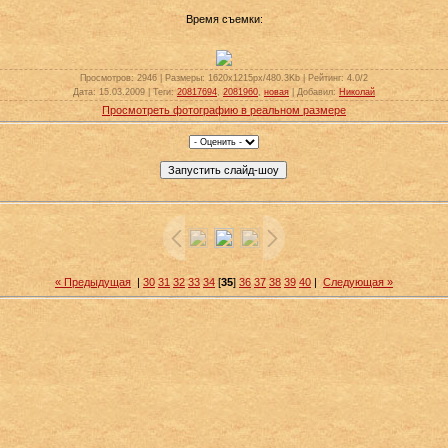
Время съемки:
Просмотров
: 2946 |
Размеры
: 1620x1215px/480.3Kb |
Рейтинг
: 4.0/2
Дата
: 15.03.2009 |
Теги
:
20817694
,
2081960
,
новая
|
Добавил
:
Николай
Просмотреть фотографию в реальном размере
« Предыдущая
|
30
31
32
33
34
[
35
]
36
37
38
39
40
|
Следующая »