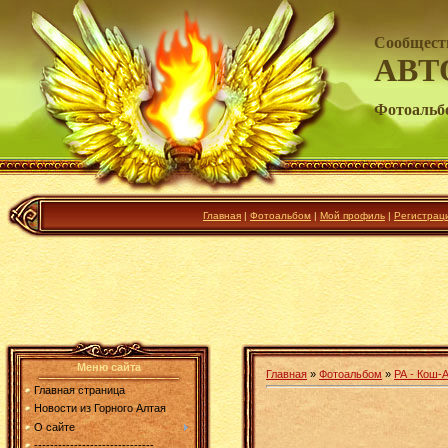
Сообщест
АВТ
Фотоальб
Главная
|
Фотоальбом
|
Мой профиль
|
Регистрац
Меню сайта
Главная
»
Фотоальбом
»
РА - Кош-А
Главная страница
Новости из Горного Алтая
О сайте
------------------------------