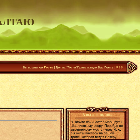
АЛТАЮ
Вы вошли как
Гость
|
Группа
"
Гости
"
Приветствую Вас
Гость
|
RSS
А вы знаете, что..
В Чибите начинается маршрут к
Шавлинскому озеру. Перейдя по
деревянному мосту через Чую,
вы оказываетесь на пешей
тропе, которая ведет к озеру