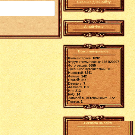
Сколько дней сайту
Алтай-Фото
Всего материалов:
Комментариев:
1892
Форум (темы/посты):
1661/20207
Фотографий:
6655
Дневников путешествий:
119
Новостей:
3241
Файлов:
242
Статей:
987
Directory:
7
Ad-board:
110
Игр:
213
FAQ:
14
Записей в Гостевой книге:
272
Tестов:
1
Реклама на сайте