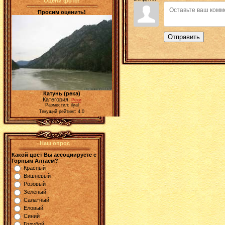
Оцени фото!
Просим оценить!
Отправить
Катунь (река)
Категория:
Реки
Разместил: ilyal
Текущий рейтинг: 4.0
Наш опрос
Какой цвет Вы ассоциируете с
Горным Алтаем?
Красный
Вишнёвый
Розовый
Зелёный
Салатный
Еловый
Синий
Голубой