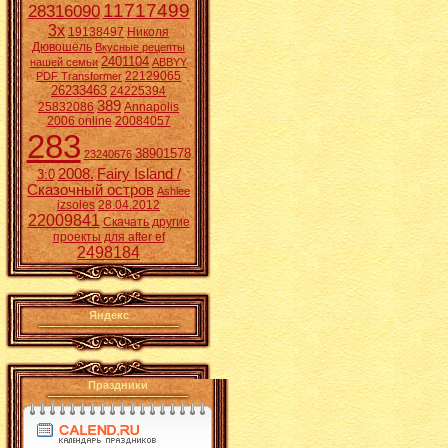
11717499
28316090
3x
19138497
Николя
Дювошель
Вкусные рецепты
2401104
нашей семьи
ABBYY
22129065
PDF Transformer
26233463
24225394
389
25832086
Annapolis
2006 online
20084057
283
38901578
23240676
2008.
Fairy Island /
3:0
Сказочный остров
Ashlee
izsoles
28.04.2012
22009841
Скачать другие
проекты для after ef
2498184
Яндекс
Праздники