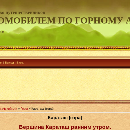
во путешественников
ОМОБИЛЕМ ПО ГОРНОМУ 
ом
ия
|
Выход
|
Вход
гачский р-н
»
Горы
» Караташ (гора)
Караташ (гора)
Вершина Караташ ранним утром.