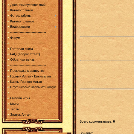
Дневники путешествий
Каталог статей
Фотоальбомы
Каталог файлов
Видеоролики
------------------------------
Форум
------------------------------
Гостевая книга
FAQ (вопрос/ответ)
Обратная связь
------------------------------
Прокладка маршрутов
Горный Алтай - Викимапия
Карты Горного Алтая
Спутниковые карты от Google
------------------------------
Онлайн игры
Книги
Тесты
Знаток Алтая
Всего комментариев
:
0
Войдите: