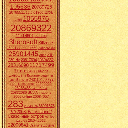
207813
105635
20789725
20795511
12.5.01300
12/06.
1055976
12.5гб
20869322
11719601
2575030
3herosoft
Killzone
2590177
39937569
Запольская
25901445
28.
Aucē
280 Hz
20817694
10604352
11717499
28316090
3x
19138497
Николя
Дювошель
Вкусные рецепты
2401104
нашей семьи
ABBYY
22129065
PDF Transformer
26233463
24225394
389
25832086
Annapolis
2006 online
20084057
283
38901578
23240676
2008.
Fairy Island /
3:0
Сказочный остров
Ashlee
izsoles
28.04.2012
22009841
Скачать другие