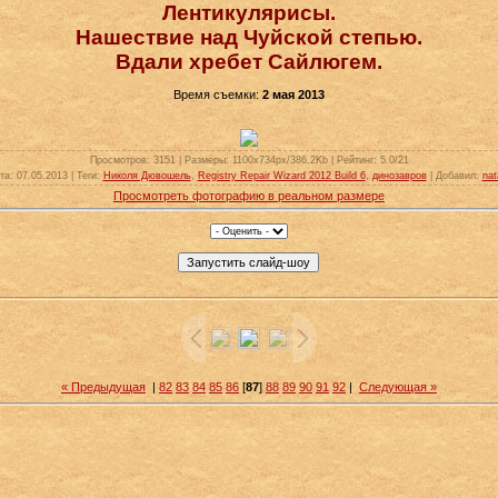
Лентикулярисы.
Нашествие над Чуйской степью.
Вдали хребет Сайлюгем.
Время съемки:
2 мая 2013
Просмотров
: 3151 |
Размеры
: 1100x734px/386.2Kb |
Рейтинг
: 5.0/21
та
: 07.05.2013 |
Теги
:
Николя Дювошель
,
Registry Repair Wizard 2012 Build 6
,
динозавров
|
Добавил
:
nata
Просмотреть фотографию в реальном размере
« Предыдущая
|
82
83
84
85
86
[
87
]
88
89
90
91
92
|
Следующая »