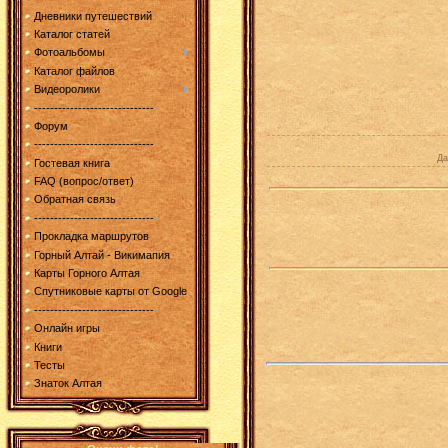
Дневники путешествий
Каталог статей
Фотоальбомы
Каталог файлов
Видеоролики
------------------------------
Форум
------------------------------
Да
Гостевая книга
FAQ (вопрос/ответ)
Обратная связь
------------------------------
Прокладка маршрутов
Горный Алтай - Викимапия
Карты Горного Алтая
Спутниковые карты от Google
------------------------------
Онлайн игры
Книги
Тесты
Знаток Алтая