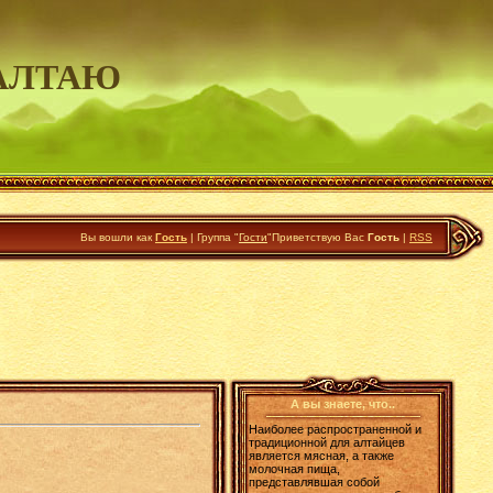
АЛТАЮ
Вы вошли как
Гость
|
Группа
"
Гости
"
Приветствую Вас
Гость
|
RSS
А вы знаете, что..
Наиболее распространенной и
традиционной для алтайцев
является мясная, а также
молочная пища,
представлявшая собой