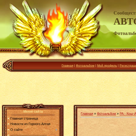
Сообщест
АВТ
Фотоальб
Главная
|
Фотоальбом
|
Мой профиль
|
Регистрац
Меню сайта
Главная
»
Фотоальбом
»
РА - Кош-А
Главная страница
Новости из Горного Алтая
О сайте
------------------------------