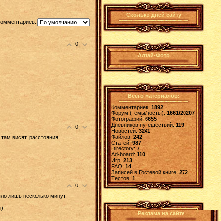
Сколько дней сайту
комментариев:
0
Алтай-Фото
Всего материалов:
Комментариев:
1892
Форум (темы/посты):
1661/20207
Фотографий:
6655
Дневников путешествий:
119
0
Новостей:
3241
Файлов:
242
 там висят, расстояния
Статей:
987
Directory:
7
Ad-board:
110
Игр:
213
FAQ:
14
Записей в Гостевой книге:
272
Tестов:
1
0
ыло лишь несколько минут.
):
Реклама на сайте