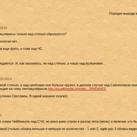
Порядок вывода 
.2014
тикулярисы только над степью образуются?
ически нет...
а еще фото, и тоже над ЧС.
даются. И, как оказалось, не над степью, а чаще над вулканами...
.03.2014
амой степью, а над хребтами они больше кружат, в данном случае над Сайлюгемом они
педия на тему лентикулярисов
http://ru.wikipedia.org/wiki....0%EA%EE
упенко Светланы. В одной машине ехали))
14
т озера Чейбекколь над СЧХ, но рано-рано утром в разгар лета (июль) и явление это б
акой (только облака меньше и меньше их количество - 1 или 2, один раз 3 облака видел