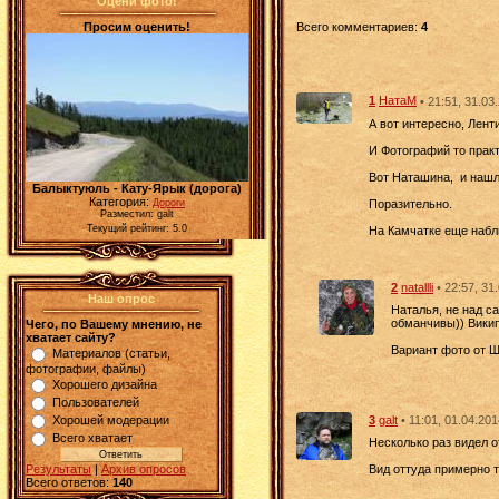
Оцени фото!
Просим оценить!
Всего комментариев
:
4
1
НатаМ
• 21:51, 31.03
А вот интересно, Лен
И Фотографий то практ
Вот Наташина, и нашл
Балыктуюль - Кату-Ярык (дорога)
Категория:
Поразительно.
Дороги
Разместил: galt
Текущий рейтинг: 5.0
На Камчатке еще наблю
2
natallli
• 22:57, 31
Наш опрос
Наталья, не над с
обманчивы)) Вики
Чего, по Вашему мнению, не
хватает сайту?
Вариант фото от Ш
Материалов (статьи,
фотографии, файлы)
Хорошего дизайна
Пользователей
3
galt
• 11:01, 01.04.20
Хорошей модерации
Всего хватает
Несколько раз видел о
Вид оттуда примерно т
Результаты
|
Архив опросов
Всего ответов:
140