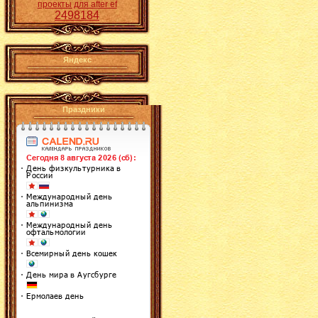
проекты для after ef
2498184
Яндекс
Праздники