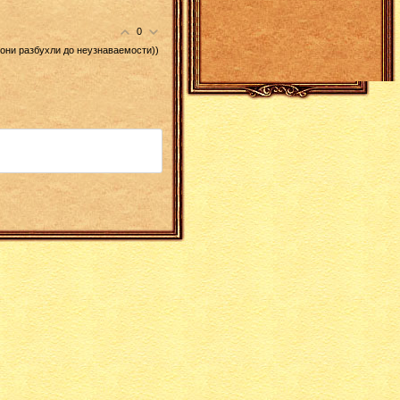
0
 они разбухли до неузнаваемости))