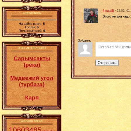
4
natallli
• 23:02, 01
Статистика
Этого же дня кадр
На сайте всего:
5
Гостей:
5
Пользователей:
0
Войдите:
ЭТО ИНТЕРЕСНО
Сарымсакты
Отправить
(река)
Медвежий угол
(турбаза)
Карп
Облако тегов
10603485