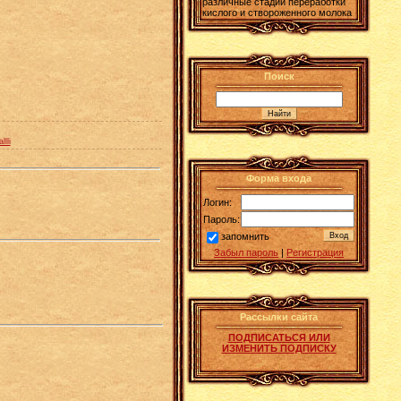
различные стадии переработки
кислого и створоженного молока
Поиск
llli
Форма входа
Логин:
Пароль:
запомнить
Забыл пароль
|
Регистрация
Рассылки сайта
ПОДПИСАТЬСЯ ИЛИ
ИЗМЕНИТЬ ПОДПИСКУ