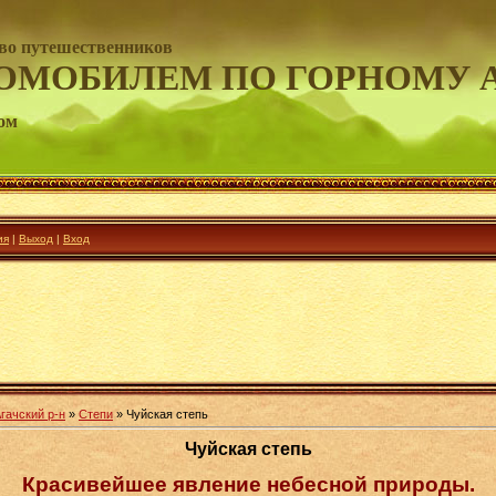
во путешественников
ОМОБИЛЕМ ПО ГОРНОМУ 
ом
ия
|
Выход
|
Вход
гачский р-н
»
Степи
» Чуйская степь
Чуйская степь
Красивейшее явление небесной природы.