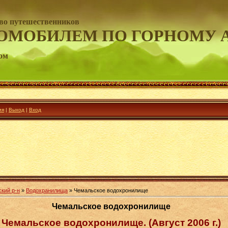
во путешественников
ОМОБИЛЕМ ПО ГОРНОМУ 
ом
ия
|
Выход
|
Вход
ский р-н
»
Водохранилища
» Чемальское водохронилище
Чемальское водохронилище
Чемальское водохронилище. (Август 2006 г.)