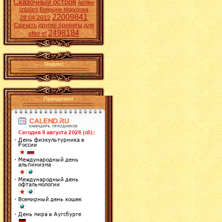
Сказочный остров
Ashlee
izsoles
Боярыня Морозова
22009841
28.04.2012
Скачать другие проекты для
2498184
after ef
Яндекс
Праздники