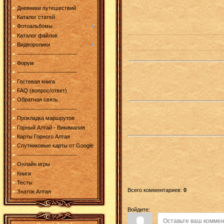
Дневники путешествий
Каталог статей
Фотоальбомы
Каталог файлов
Видеоролики
------------------------------
Форум
------------------------------
Гостевая книга
FAQ (вопрос/ответ)
Обратная связь
------------------------------
Прокладка маршрутов
Горный Алтай - Викимапия
Карты Горного Алтая
Спутниковые карты от Google
------------------------------
Онлайн игры
Книги
Тесты
Всего комментариев
:
0
Знаток Алтая
Войдите: