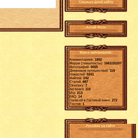
Сколько дней сайту
Алтай-Фото
Всего материалов:
Комментариев:
1892
Форум (темы/посты):
1661/20207
Фотографий:
6655
Дневников путешествий:
119
Новостей:
3241
Файлов:
242
Статей:
987
Directory:
7
Ad-board:
110
Игр:
213
FAQ:
14
Записей в Гостевой книге:
272
Tестов:
1
Реклама на сайте