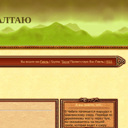
АЛТАЮ
Вы вошли как
Гость
|
Группа
"
Гости
"
Приветствую Вас
Гость
|
RSS
А вы знаете, что..
В Чибите начинается маршрут к
Шавлинскому озеру. Перейдя по
деревянному мосту через Чую,
вы оказываетесь на пешей
тропе, которая ведет к озеру