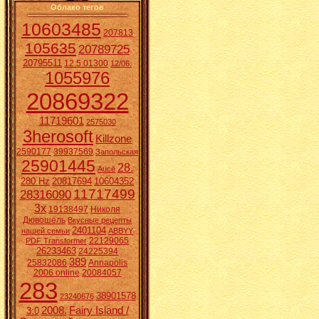
Облако тегов
10603485
207813
105635
20789725
20795511
12.5.01300
12/06.
1055976
20869322
11719601
2575030
3herosoft
Killzone
2590177
39937569
Запольская
25901445
28.
Aucē
280 Hz
20817694
10604352
11717499
28316090
3x
19138497
Николя
Дювошель
Вкусные рецепты
2401104
нашей семьи
ABBYY
22129065
PDF Transformer
26233463
24225394
389
25832086
Annapolis
2006 online
20084057
283
38901578
23240676
2008.
Fairy Island /
3:0