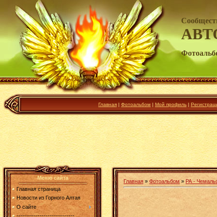
Сообщест
АВТ
Фотоальб
Главная
|
Фотоальбом
|
Мой профиль
|
Регистрац
Меню сайта
Главная
»
Фотоальбом
»
РА - Чемаль
Главная страница
Новости из Горного Алтая
О сайте
------------------------------