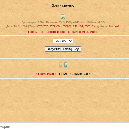
Время съемки:
Просмотров
: 2228 |
Размеры
: 2048x1536px/940.9Kb |
Рейтинг
: 4.3/3
Дата
: 18.04.2009 |
Теги
:
35724757
,
3572960
,
1055976
,
2401104
,
3573159
|
Добавил
:
Николай
Просмотреть фотографию в реальном размере
« Предыдущая
|
1
[
2
] |
Следующая »