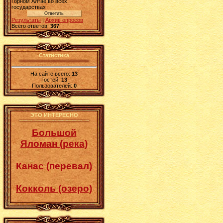
Горном Алтае во всех
государствах
Результаты
|
Архив опросов
Всего ответов:
367
Статистика
На сайте всего:
13
Гостей:
13
Пользователей:
0
ЭТО ИНТЕРЕСНО
Большой
Яломан (река)
Канас (перевал)
Кокколь (озеро)