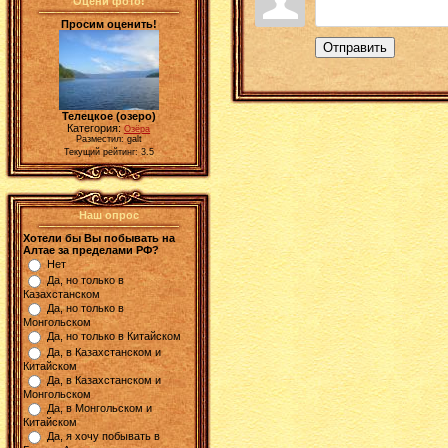
Оцени фото!
Просим оценить!
Отправить
Телецкое (озеро)
Категория:
Озёра
Разместил: galt
Текущий рейтинг: 3.5
Наш опрос
Хотели бы Вы побывать на
Алтае за пределами РФ?
Нет
Да, но только в
Казахстанском
Да, но только в
Монгольском
Да, но только в Китайском
Да, в Казахстанском и
Китайском
Да, в Казахстанском и
Монгольском
Да, в Монгольском и
Китайском
Да, я хочу побывать в