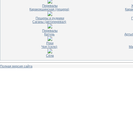
Перевалы
Х
Каракокшинская (пещера)
Кара
Пещеры и рудники
П
Саганы (автоперевал)
Перевалы
Катунь
Артыб
Реки
Чоя (село)
Ма
Сёла
Полная версия сайта