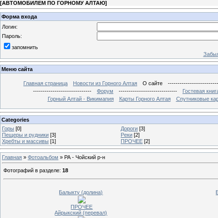
[
АВТОМОБИЛЕМ ПО ГОРНОМУ АЛТАЮ
]
Форма входа
Логин:
Пароль:
запомнить
Забыл
Меню сайта
Главная страница
Новости из Горного Алтая
О сайте
-------------------------
------------------------------
Форум
------------------------------
Гостевая книг
Горный Алтай - Викимапия
Карты Горного Алтая
Спутниковые кар
Categories
Горы
[0]
Дороги
[3]
Пещеры и рудники
[3]
Реки
[2]
Хребты и массивы
[1]
ПРОЧЕЕ
[2]
Главная
»
Фотоальбом
» РА - Чойский р-н
Фотографий в разделе
:
18
Балыкту (долина)
ПРОЧЕЕ
Айрыкский (перевал)