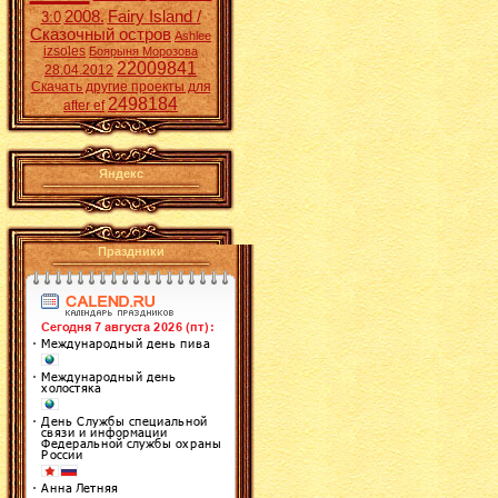
2008.
Fairy Island /
3:0
Сказочный остров
Ashlee
izsoles
Боярыня Морозова
22009841
28.04.2012
Скачать другие проекты для
2498184
after ef
Яндекс
Праздники