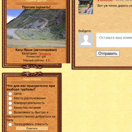
Оцени фото!
Вот уж точно дорога с
Просим оценить!
Войдите:
Кату-Ярык (автоперевал)
Отправить
Категория:
Перевалы
Разместил: galt
Текущий рейтинг: 4.3
Наш опрос
Что для вас приоритетно при
выборе турбазы?
Цена
Место расположения
Комфортабельность
Качество питания
Возможность быстро и
беспрепятственно добраться на
базу
Затрудняюсь ответить