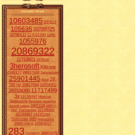
Облако тегов
10603485
207813
105635
20789725
20795511
12.5.01300
12/06.
1055976
20869322
11719601
2575030
3herosoft
Killzone
2590177
39937569
Запольская
25901445
28.
Aucē
280 Hz
20817694
10604352
11717499
28316090
3x
19138497
Николя
Дювошель
Вкусные рецепты
2401104
нашей семьи
ABBYY
22129065
PDF Transformer
26233463
24225394
389
25832086
Annapolis
2006 online
20084057
283
38901578
23240676