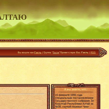
АЛТАЮ
Вы вошли как
Гость
|
Группа
"
Гости
"
Приветствую Вас
Гость
|
RSS
А вы знаете, что..
16 февраля 1996 года
специальным постановлением
Государственного собрания Эл
Курултай Республики Алтай за
№38, горный перевал Чике-