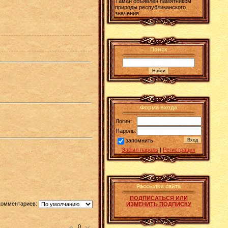
Таман объявлен памятником
природы республиканского
значения
Поиск
Форма входа
Логин:
Пароль:
запомнить
Забыл пароль
|
Регистрация
Рассылки сайта
ПОДПИСАТЬСЯ ИЛИ
комментариев:
ИЗМЕНИТЬ ПОДПИСКУ
0