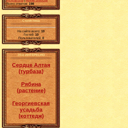
Результаты
|
Архив опросов
Всего ответов:
198
Статистика
На сайте всего:
10
Гостей:
10
Пользователей:
0
ЭТО ИНТЕРЕСНО
Сердце Алтая
(турбаза)
Рябина
(растение)
Георгиевская
усадьба
(коттедж)