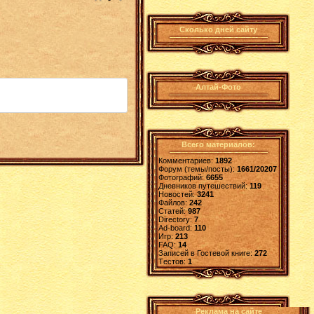
Сколько дней сайту
Алтай-Фото
Всего материалов:
Комментариев:
1892
Форум (темы/посты):
1661/20207
Фотографий:
6655
Дневников путешествий:
119
Новостей:
3241
Файлов:
242
Статей:
987
Directory:
7
Ad-board:
110
Игр:
213
FAQ:
14
Записей в Гостевой книге:
272
Tестов:
1
Реклама на сайте