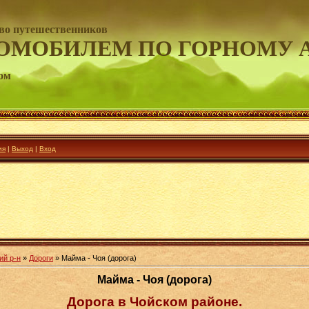
во путешественников
ОМОБИЛЕМ ПО ГОРНОМУ 
ом
ия
|
Выход
|
Вход
ий р-н
»
Дороги
» Майма - Чоя (дорога)
Майма - Чоя (дорога)
Дорога в Чойском районе.