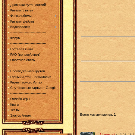
Дневники путешествий
Каталог статей
Фотоальбомы
Каталог файлов
Видеоролики
------------------------------
Форум
------------------------------
Гостевая книга
FAQ (вопрос/ответ)
Обратная связь
------------------------------
Прокладка маршрутов
Горный Алтай - Викимапия
Карты Горного Алтая
Спутниковые карты от Google
------------------------------
Онлайн игры
Книги
Тесты
Всего комментариев
:
1
Знаток Алтая
1
begemot
• 13:01, 18.