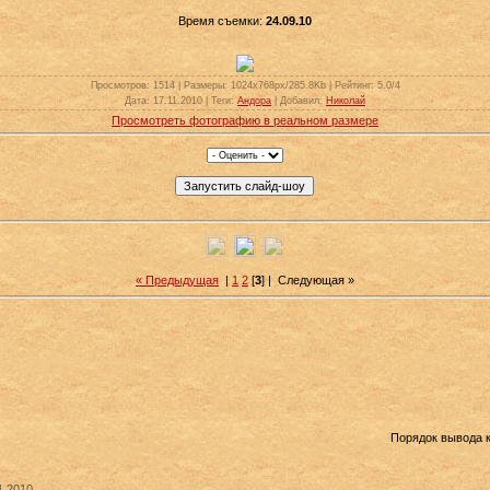
Время съемки:
24.09.10
Просмотров
: 1514 |
Размеры
: 1024x768px/285.8Kb |
Рейтинг
: 5.0/4
Дата
: 17.11.2010 |
Теги
:
Андора
|
Добавил
:
Николай
Просмотреть фотографию в реальном размере
« Предыдущая
|
1
2
[
3
] |
Следующая »
Порядок вывода 
11.2010