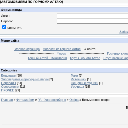
[
АВТОМОБИЛЕМ ПО ГОРНОМУ АЛТАЮ
]
Форма входа
Логин:
Пароль:
запомнить
Забыл
Меню сайта
Главная страница
Новости из Горного Алтая
О сайте
-------------------------
------------------------------
Форум
------------------------------
Гостевая книг
Горный Алтай - Викимапия
Карты Горного Алтая
Спутниковые кар
Categories
Водопады
[39]
Горы
[3]
Заповедники и природные парки
[2]
Источники
[1]
Перевалы
[51]
Пещеры и рудники
[1]
Сооружения
[11]
Урочища
[15]
ПРОЧЕЕ
[27]
Главная
»
Фотоальбом
»
РА - Улаганский р-н
»
Озёра
» Безыменное озеро.
Б