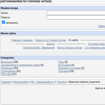
[
АВТОМОБИЛЕМ ПО ГОРНОМУ АЛТАЮ
]
Форма входа
Логин:
Пароль:
запомнить
Забыл
Меню сайта
Главная страница
Новости из Горного Алтая
О сайте
-------------------------
------------------------------
Форум
------------------------------
Гостевая книг
Горный Алтай - Викимапия
Карты Горного Алтая
Спутниковые кар
Categories
Водопады
[39]
Горы
[3]
Заповедники и природные парки
[2]
Источники
[1]
Перевалы
[51]
Пещеры и рудники
[1]
Сооружения
[11]
Урочища
[15]
ПРОЧЕЕ
[27]
Главная
»
Фотоальбом
»
РА - Улаганский р-н
»
Ущелья
» Красные ворота (ущелья)
Цветы в