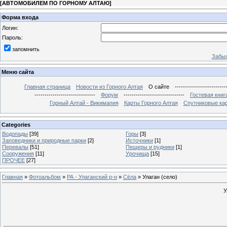
[
АВТОМОБИЛЕМ ПО ГОРНОМУ АЛТАЮ
]
Форма входа
Логин:
Пароль:
запомнить
Забыл
Меню сайта
Главная страница
Новости из Горного Алтая
О сайте
-------------------------
------------------------------
Форум
------------------------------
Гостевая книг
Горный Алтай - Викимапия
Карты Горного Алтая
Спутниковые кар
Categories
Водопады
[39]
Горы
[3]
Заповедники и природные парки
[2]
Источники
[1]
Перевалы
[51]
Пещеры и рудники
[1]
Сооружения
[11]
Урочища
[15]
ПРОЧЕЕ
[27]
Главная
»
Фотоальбом
»
РА - Улаганский р-н
»
Сёла
» Улаган (село)
У