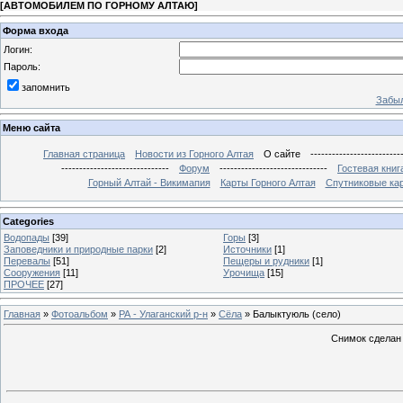
[
АВТОМОБИЛЕМ ПО ГОРНОМУ АЛТАЮ
]
Форма входа
Логин:
Пароль:
запомнить
Забыл
Меню сайта
Главная страница
Новости из Горного Алтая
О сайте
-------------------------
------------------------------
Форум
------------------------------
Гостевая книг
Горный Алтай - Викимапия
Карты Горного Алтая
Спутниковые кар
Categories
Водопады
[39]
Горы
[3]
Заповедники и природные парки
[2]
Источники
[1]
Перевалы
[51]
Пещеры и рудники
[1]
Сооружения
[11]
Урочища
[15]
ПРОЧЕЕ
[27]
Главная
»
Фотоальбом
»
РА - Улаганский р-н
»
Сёла
» Балыктуюль (село)
Снимок сделан 