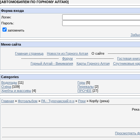
[
АВТОМОБИЛЕМ ПО ГОРНОМУ АЛТАЮ
]
Форма входа
Логин:
Пароль:
запомнить
Забыл
Меню сайта
Главная страница
Новости из Горного Алтая
О сайте
-------------------------
------------------------------
Форум
------------------------------
Гостевая книг
Горный Алтай - Викимапия
Карты Горного Алтая
Спутниковые кар
Categories
Водопады
[11]
Горы
[5]
Озёра
[109]
Перевалы
[2]
Хребты и массивы
[4]
ПРОЧЕЕ
[27]
Главная
»
Фотоальбом
»
РА - Турочакский р-н
»
Реки
» Корбу (река)
Река
Просмотреть ф