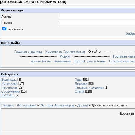
[
АВТОМОБИЛЕМ ПО ГОРНОМУ АЛТАЮ
]
Форма входа
Логин:
Пароль:
запомнить
Забыл
Меню сайта
Главная страница
Новости из Горного Алтая
О сайте
-------------------------
------------------------------
Форум
------------------------------
Гостевая книг
Горный Алтай - Викимапия
Карты Горного Алтая
Спутниковые кар
Categories
Водопады
[3]
Горы
[81]
Источники
[17]
Ледники
[83]
Перевалы
[52]
Пещеры и рудники
[1]
Сооружения
[15]
Степи
[118]
ПРОЧЕЕ
[7]
Главная
»
Фотоальбом
»
РА - Кош-Агачский р-н
»
Дороги
» Дорога из села Беляши
Дорога из