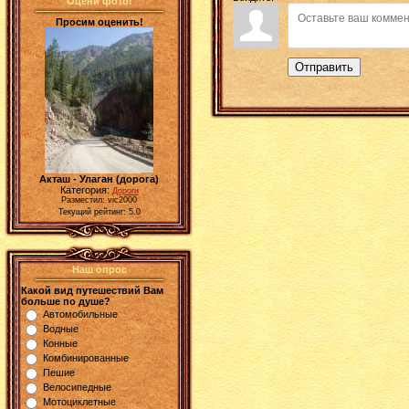
Оцени фото!
Просим оценить!
Отправить
Акташ - Улаган (дорога)
Категория:
Дороги
Разместил: vic2000
Текущий рейтинг: 5.0
Наш опрос
Какой вид путешествий Вам
больше по душе?
Автомобильные
Водные
Конные
Комбинированные
Пешие
Велосипедные
Мотоциклетные