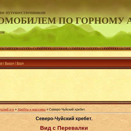
во путешественников
ОМОБИЛЕМ ПО ГОРНОМУ 
ом
ия
|
Выход
|
Вход
чский р-н
»
Хребты и массивы
» Северо-Чуйский хребет.
Северо-Чуйский хребет.
Вид с Перевалки