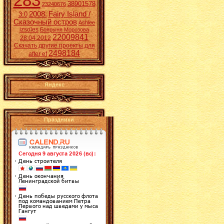
283
38901578
23240676
2008.
Fairy Island /
3:0
Сказочный остров
Ashlee
izsoles
Боярыня Морозова
22009841
28.04.2012
Скачать другие проекты для
2498184
after ef
Яндекс
Праздники