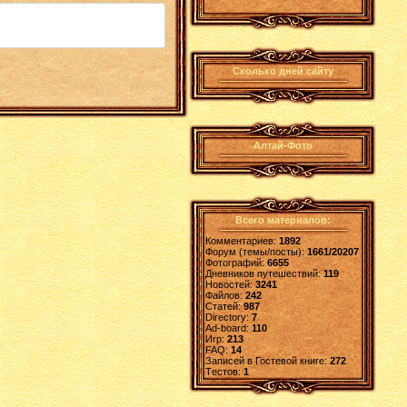
Сколько дней сайту
Алтай-Фото
Всего материалов:
Комментариев:
1892
Форум (темы/посты):
1661/20207
Фотографий:
6655
Дневников путешествий:
119
Новостей:
3241
Файлов:
242
Статей:
987
Directory:
7
Ad-board:
110
Игр:
213
FAQ:
14
Записей в Гостевой книге:
272
Tестов:
1