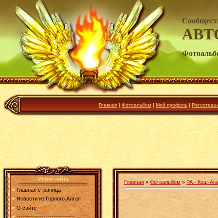
Сообщест
АВТ
Фотоальб
Главная
|
Фотоальбом
|
Мой профиль
|
Регистрац
Меню сайта
Главная
»
Фотоальбом
»
РА - Кош-Ага
Главная страница
Новости из Горного Алтая
О сайте
------------------------------