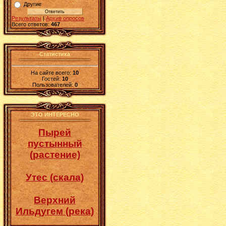
Другие
Результаты
|
Архив опросов
Всего ответов:
467
Статистика
На сайте всего:
10
Гостей:
10
Пользователей:
0
ЭТО ИНТЕРЕСНО
Пырей
пустынный
(растение)
Утес (скала)
Верхний
Ильдугем (река)