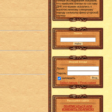
генные исследования показали,
что наиболее близки по составу
ДНК эти мумии оказались к
малочисленному северному
народу селькупы фино-угорской
группы
Поиск
Форма входа
Логин:
Пароль:
запомнить
Забыл пароль
|
Регистрация
Рассылки сайта
ПОДПИСАТЬСЯ ИЛИ
ИЗМЕНИТЬ ПОДПИСКУ