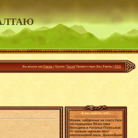
АЛТАЮ
Вы вошли как
Гость
|
Группа
"
Гости
"
Приветствую Вас
Гость
|
RSS
А вы знаете, что..
Мумии, найденные на плато Укок
экспедициями Вячеслава
Молодина и Натальи Полосьмак
по первым оценкам явно
европеоидной расы. Дальнейшие