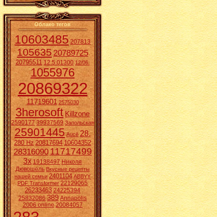
Облако тегов
10603485
207813
105635
20789725
20795511
12.5.01300
12/06.
1055976
20869322
11719601
2575030
3herosoft
Killzone
2590177
39937569
Запольская
25901445
28.
Aucē
280 Hz
20817694
10604352
11717499
28316090
3x
19138497
Николя
Дювошель
Вкусные рецепты
2401104
нашей семьи
ABBYY
22129065
PDF Transformer
26233463
24225394
389
25832086
Annapolis
2006 online
20084057