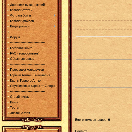
Дневники путешествий
Каталог статей
Фотоальбомы
Каталог файлов
Видеоролики
------------------------------
Форум
------------------------------
Гостевая книга
FAQ (вопрос/ответ)
Обратная связь
------------------------------
Прокладка маршрутов
Горный Алтай - Викимапия
Карты Горного Алтая
Спутниковые карты от Google
------------------------------
Онлайн игры
Книги
Тесты
Знаток Алтая
Всего комментариев
:
0
Войдите: