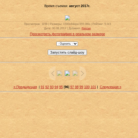
Время съемки:
август 2017г.
Просмотров
: 1156 |
Размеры
: 1500x844px/355.0Kb |
Рейтинг
: 5.0/3
Дата
: 30.08.2017 |
Добавил
:
Nastas
Просмотреть фотографию в реальном размере
« Предыдущая
|
91
92
93
94
95
[
96
]
97
98
99
100
101
|
Следующая »