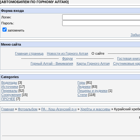
[
АВТОМОБИЛЕМ ПО ГОРНОМУ АЛТАЮ
]
Форма входа
Логин:
Пароль:
запомнить
Забыл
Меню сайта
Главная страница
Новости из Горного Алтая
О сайте
-------------------------
------------------------------
Форум
------------------------------
Гостевая книг
Горный Алтай - Викимапия
Карты Горного Алтая
Спутниковые кар
Categories
Водопады
[3]
Горы
[81]
Источники
[17]
Ледники
[83]
Перевалы
[52]
Пещеры и рудники
[1]
Сооружения
[15]
Степи
[118]
ПРОЧЕЕ
[7]
Главная
»
Фотоальбом
»
РА - Кош-Агачский р-н
»
Хребты и массивы
» Курайский хреб